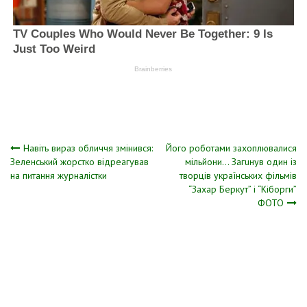
Навігація
Навіть вираз обличчя змінився:
Його poботами заxoплювалися
Зеленський жорстко відреагував
мільйони… Загuнув один із
на питання журналістки
творців укpаїнських фільмів
записів
“Заxар Беpкут” і “Кібоpги”
ФОТО