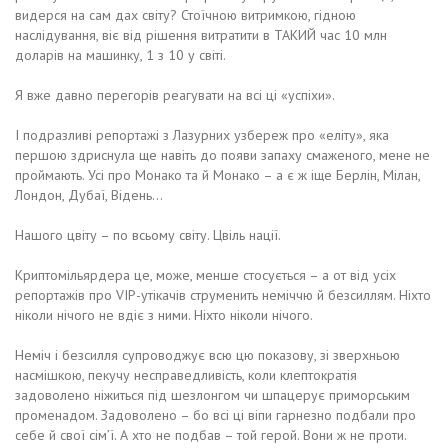
видерся на сам дах світу? Стоїчною витримкою, гідною
наслідування, віє від рішення витратити в ТАКИЙ час 10 млн
доларів на машинку, 1 з 10 у світі.
Я вже давно перегорів реагувати на всі ці «успіхи».
І подразливі репортажі з Лазурних узбереж про «еліту», яка
першою здриснула ще навіть до появи запаху смаженого, мене не
проймають. Усі про Монако та й Монако – а є ж іще Берлін, Мілан,
Лондон, Дубаї, Відень…
Нашого цвіту – по всьому світу. Цвіль нації.
Криптомільярдера це, може, менше стосується – а от від усіх
репортажів про VIP-утікачів струменить неміччю й безсиллям. Ніхто
ніколи нічого не вдіє з ними. Ніхто ніколи нічого.
Неміч і безсилля супроводжує всю цю показову, зі зверхньою
насмішкою, пекучу несправедливість, коли клептократія
задоволено ніжиться під шезлонгом чи шпацерує приморським
променадом. Задоволено – бо всі ці віпи гарнезно подбали про
себе й свої сім’ї. А хто не подбав – той герой. Вони ж не проти.