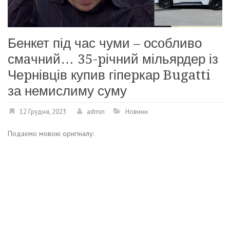
Бенкет під час чуми – осoбливо
смaчний… 35-pічний мільярдер із
Чеpнівців купив гіпеpкар Bugatti
за немислиму суму
12 Грудня, 2023
admin
Новини
Подаємо мовою оригіналу: