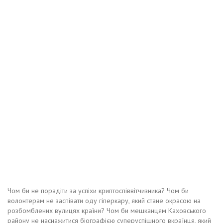
Чом би не порадіти за успіхи криптоспіввітчизника? Чом би
волонтерам не заспівати оду гіперкару, який стане окрасою на
розбомблених вулицях країни? Чом би мешканцям Каховського
району не наснажитися біографією суперуспішного вкраїнця, який