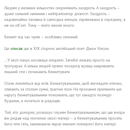
Людям у великих кількостях скормлюють заздрість. А заздрість –
дуже сильний замінник і нейтралізатор дієвості. Заздрість –
надзвичайно пасивна й самоїдна емоція, спрямована в середину, а
не на об’єкт. Тому – ніхто ніколи нічого.
Бенкет під час чуми – особливо смачний.
Це
описав
ще в ХІХ сторіччі англійський поет Джон Уілсон:
…У місті панує косовиця епідемії. Загиблі лежать просто на
тротуарах. А кілька людей прямо посеред вулиці накривають
пишний стіл і починають бенкетувати.
Столи ломляться від яств. Бенкетувальники, щоб виглядати етично,
співають за столом сумні, трагічні пісні. На прохання припинити цю
наругу бенкетувальники пояснюють, що тут занадто похмурі
будинки, а хочеться ж радощів.
Той, хто докоряє, розказує глухим бенкетувальникам, що ще вчора
він ридав над могилою своєї матері – а бенкетувальники просять
його піти геть, заклинаючи якраз іменем померлої його матері.