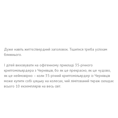
Дуже навіть життєствердний заголовок. Тішитися треба успіхам
ближнього.
І дітей виховувати на офігенному прикладі 35-річного
криптомільярдера з Чернівців, бо як це прекрасно, як це чудово,
як це неймовірно – коли 35-річний криптомільярдер із Чернівців
може купити собі цяцьку на колесах, чий лімітований тираж складає
всього 10 екземплярів на весь світ.