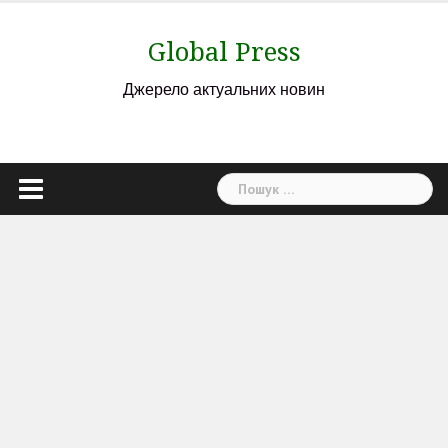
Skip
to
Global Press
content
Джерело актуальних новин
Пошук: