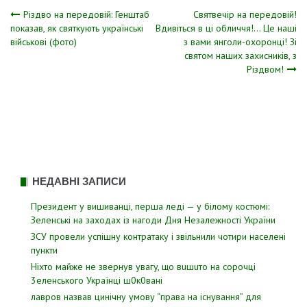
Навігація
Різдво на передовій: Генштаб
Святвечір на передовій!
показав, як святкують українські
Вдивіться в ці обличчя!… Це наші
військові (фото)
з вами янголи-охоронці! Зі
записів
святом наших захисників, з
Різдвом!
НЕДАВНІ ЗАПИСИ
Президент у вишиванці, перша леді — у білому костюмі:
Зеленські на заходах із нагоди Дня Незалежності України
ЗСУ пpовели уcпішну контратаку і звiльнили чотири наcелені
пyнкти
Hixтo мaйжe нe звepнyв yвaгy, щo вuшuтo нa copoчцi
3eлeнcькoгo Укpaїнцi ш0к0вaнi
лавров нaзвав цинiчну умoву “пpава на іcнування” для