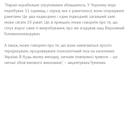
“Наразі корабельне угруповання збільшилось. У Чорному морі
перебуває 11 одиниць, і серед них є ракетоносії, вони споряджені
ракетами. Це два надводних і один підводний, загальний залп
може сягати 20 ракет. Це, в принципі, може говорити про те, що
готує ворог саме ті випробування, про які згадував наш Верховний
Головнокомандувач.
А також, може говорити про те, що вони намагаються просто
тероризувати, продовжувати психологічний тиск на населення
України. В будь-якому випадку, сигнали повітряної тривоги – це
сигнал обов’язкового виконання”, – акцентувала Гуменюк.