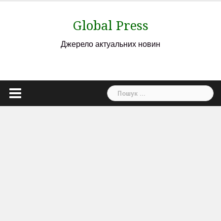
Skip
to
Global Press
content
Джерело актуальних новин
Пошук: