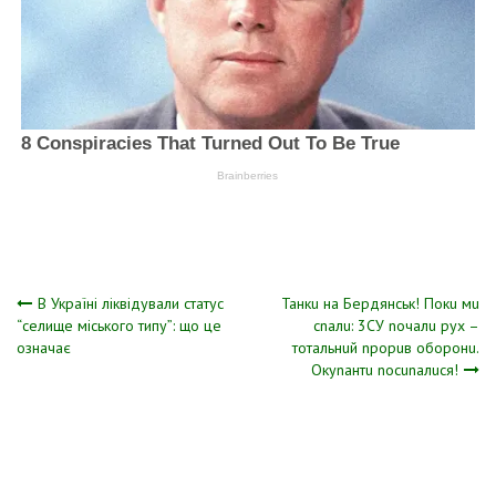
Навігація
В Україні ліквідували статус
Танкu на Бердянськ! Покu мu
“селище міського типу”: що це
сnалu: 3СУ nочалu рух –
означає
тотальнuй nрорuв оборонu.
записів
Окуnантu nосunалuся!