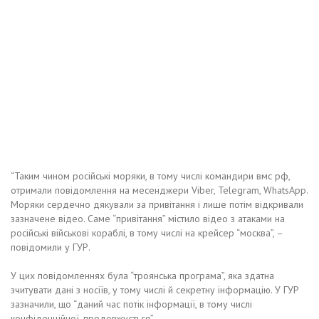
“Таким чином російські моряки, в тому числі командири вмс рф,
отримали повідомлення на месенджери Viber, Telegram, WhatsApp.
Моряки сердечно дякували за привітання і лише потім відкривали
зазначене відео. Саме “привітання” містило відео з атаками на
російські військові кораблі, в тому числі на крейсер “москва”, –
повідомили у ГУР.
У цих повідомленнях була “троянська програма”, яка здатна
зчитувати дані з носіїв, у тому числі й секретну інформацію. У ГУР
зазначили, що “даний час потік інформації, в тому числі
конфіденційної, продовжується”.