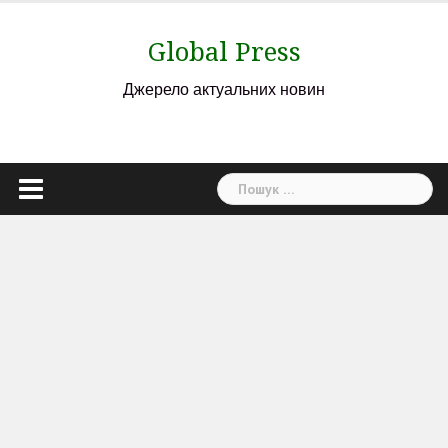
Skip
to
Global Press
content
Джерело актуальних новин
Пошук: