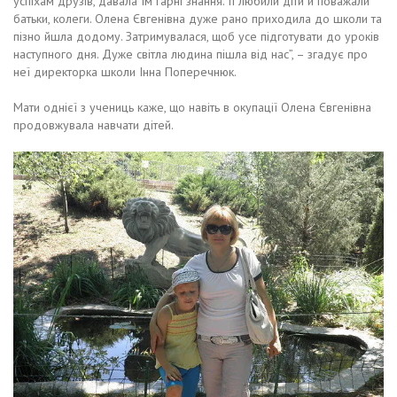
успіхам друзів, давала їм гарні знання. Її любили діти й поважали
батьки, колеги. Олена Євгенівна дуже рано приходила до школи та
пізно йшла додому. Затримувалася, щоб усе підготувати до уроків
наступного дня. Дуже світла людина пішла від нас”, – згадує про
неї директорка школи Інна Поперечнюк.
Мати однієї з учениць каже, що навіть в окупації Олена Євгенівна
продовжувала навчати дітей.