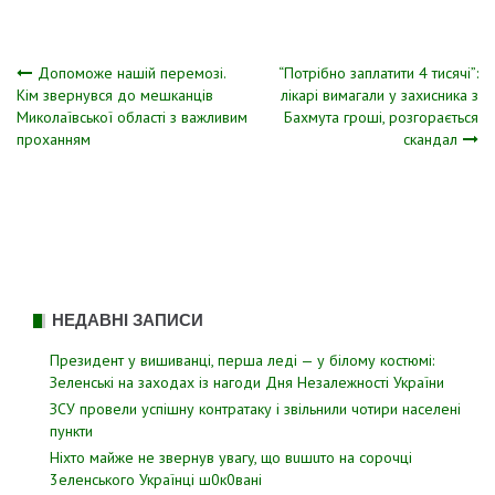
Навігація
Допоможе нашій перемозі.
“Потрібно заплатити 4 тисячі”:
Кім звернувся до мешканців
лікарі вимагали у захисника з
Миколаївської області з важливим
Бахмута гроші, розгорається
записів
проханням
скандал
НЕДАВНІ ЗАПИСИ
Президент у вишиванці, перша леді — у білому костюмі:
Зеленські на заходах із нагоди Дня Незалежності України
ЗСУ пpовели уcпішну контратаку і звiльнили чотири наcелені
пyнкти
Hixтo мaйжe нe звepнyв yвaгy, щo вuшuтo нa copoчцi
3eлeнcькoгo Укpaїнцi ш0к0вaнi