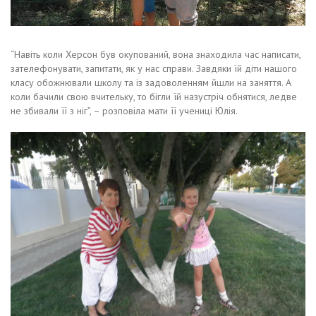
“Навіть коли Херсон був окупований, вона знаходила час написати,
зателефонувати, запитати, як у нас справи. Завдяки їй діти нашого
класу обожнювали школу та із задоволенням йшли на заняття. А
коли бачили свою вчительку, то бігли їй назустріч обнятися, ледве
не збивали її з ніг”, – розповіла мати її учениці Юлія.