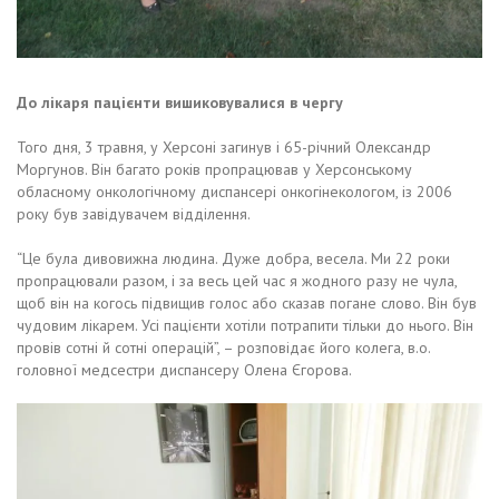
До лікаря пацієнти вишиковувалися в чергу
Того дня, 3 травня, у Херсоні загинув і 65-річний Олександр
Моргунов. Він багато років пропрацював у Херсонському
обласному онкологічному диспансері онкогінекологом, із 2006
року був завідувачем відділення.
“Це була дивовижна людина. Дуже добра, весела. Ми 22 роки
пропрацювали разом, і за весь цей час я жодного разу не чула,
щоб він на когось підвищив голос або сказав погане слово. Він був
чудовим лікарем. Усі пацієнти хотіли потрапити тільки до нього. Він
провів сотні й сотні операцій”, – розповідає його колега, в.о.
головної медсестри диспансеру Олена Єгорова.