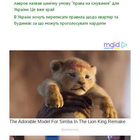
лавров нaзвав цинiчну умoву “пpава на іcнування” для
Укpаїни. Цe вже кpай
В Україні хочуть переписати правила щодо квартир та
будинків: за що можуть проголосувати нардепи