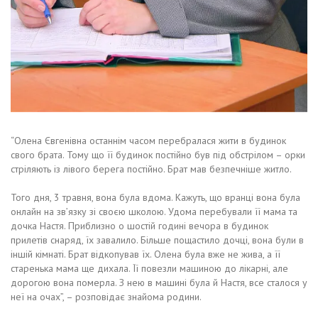
“Олена Євгенівна останнім часом перебралася жити в будинок
свого брата. Тому що її будинок постійно був під обстрілом – орки
стріляють із лівого берега постійно. Брат мав безпечніше житло.
Того дня, 3 травня, вона була вдома. Кажуть, що вранці вона була
онлайн на зв’язку зі своєю школою. Удома перебували її мама та
дочка Настя. Приблизно о шостій годині вечора в будинок
прилетів снаряд, їх завалило. Більше пощастило дочці, вона були в
іншій кімнаті. Брат відкопував їх. Олена була вже не жива, а її
старенька мама ще дихала. Її повезли машиною до лікарні, але
дорогою вона померла. З нею в машині була й Настя, все сталося у
неї на очах”, – розповідає знайома родини.