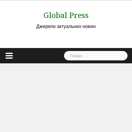
Skip
to
Global Press
content
Джерело актуальних новин
Пошук: