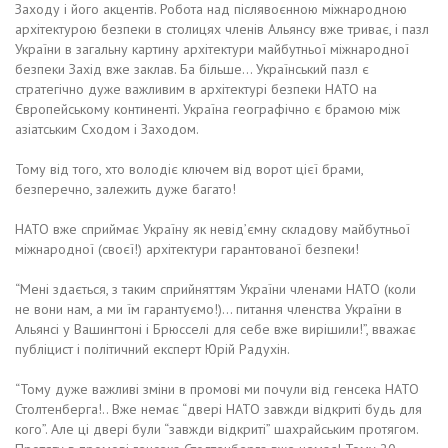
Заходу і його акцентів. Робота над післявоєнною міжнародною
архітектурою безпеки в столицях членів Альянсу вже триває, і пазл
України в загальну картину архітектури майбутньої міжнародної
безпеки Захід вже заклав. Ба більше… Український пазл є
стратегічно дуже важливим в архітектурі безпеки НАТО на
Європейському континенті. Україна географічно є брамою між
азіатським Сходом і Заходом.
Тому від того, хто володіє ключем від ворот цієї брами,
безперечно, залежить дуже багато!
НАТО вже сприймає Україну як невід’ємну складову майбутньої
міжнародної (своєї!) архітектури гарантованої безпеки!
“Мені здається, з таким сприйняттям України членами НАТО (коли
не вони нам, а ми їм гарантуємо!)… питання членства України в
Альянсі у Вашингтоні і Брюсселі для себе вже вирішили!”, вважає
публіцист і політичний експерт Юрій Радухін.
“Тому дуже важливі зміни в промові ми почули від генсека НАТО
Столтенберга!.. Вже немає “двері НАТО завжди відкриті будь для
кого”. Але ці двері були “завжди відкриті” шахрайським протягом.