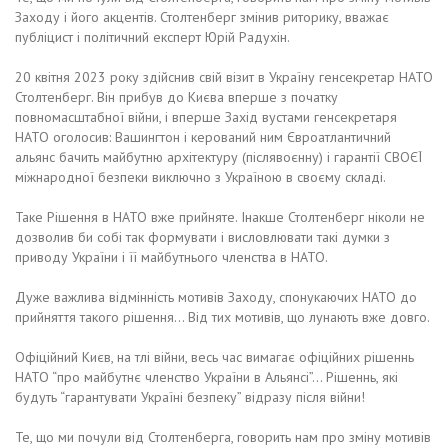
Заходу і його акцентів. Столтенберг змінив риторику, вважає
публіцист і політичний експерт Юрій Радухін.
20 квітня 2023 року здійснив свій візит в Україну генсекретар НАТО
Столтенберг. Він прибув до Києва вперше з початку
повномасштабної війни, і вперше Захід вустами генсекретаря
НАТО оголосив: Вашингтон і керований ним Євроатлантичний
альянс бачить майбутню архітектуру (післявоєнну) і гарантії СВОЄЇ
міжнародної безпеки виключно з Україною в своєму складі.
Таке Рішення в НАТО вже прийняте. Інакше Столтенберг ніколи не
дозволив би собі так формувати і висловлювати такі думки з
приводу України і її майбутнього членства в НАТО.
Дуже важлива відмінність мотивів Заходу, спонукаючих НАТО до
прийняття такого рішення… Від тих мотивів, що лунають вже довго.
Офіційний Києв, на тлі війни, весь час вимагає офіційних рішеннь
НАТО “про майбутнє членство України в Альянсі”… Рішеннь, які
будуть “гарантувати Україні безпеку” відразу після війни!
Те, що ми почули від Столтенберга, говорить нам про зміну мотивів