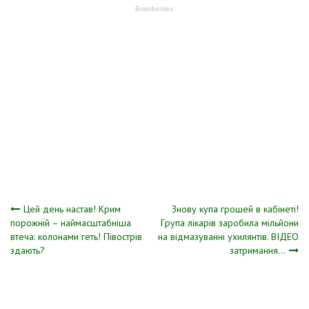
Навігація
Цей день настав! Крим
Знову купа гpошей в кабінеті!
порожній – наймасштабніша
Гpупа лікаpів заpобила мільйони
втеча: колонами геть! Півострів
на відмазуванні ухилянтів. ВІДЕО
записів
здають?
затpимання…