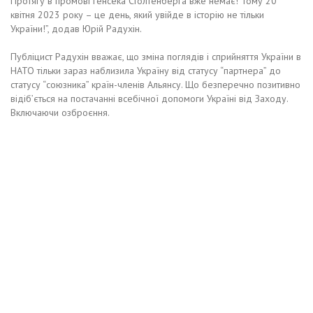
Протягу в промові генсека Столтенберга вже немає! Тому 20
квітня 2023 року – це день, який увійде в історію не тільки
України!”, додав Юрій Радухін.
Публіцист Радухін вважає, що зміна поглядів і сприйняття України в
НАТО тільки зараз наблизила Україну від статусу “партнера” до
статусу “союзника” країн-членів Альянсу. Що безперечно позитивно
відіб’ється на постачанні всебічної допомоги Україні від Заходу.
Включаючи озброєння.