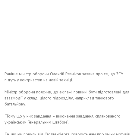
Раніше міністр оборони Олексій Резніков заявив про те, що ЗСУ
підуть у контрнаступ на новій техніці.
Міністр оборони пояснив, що екіпажі повинні бути підготовлені для
взаємодії у складі цілого підрозділу, наприклад танкового
батальйону.
“Тому що у них завдання – виконання завдання, спланованого
українським Генеральним штабом”.
Те, що ми почули від Столтенберга, говорить нам про зміну мотивів