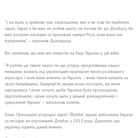
“І, на жаль, я прийняв їхнє запрошення, яке я не став би приймати
зараз. Зараз я би вже не робив цього, не поїхав би до Донбасу, бо
вже розумію наслідки та приховані наміри Росії, коли вона нас
підтримала” – зазначив Дьондьоші.
Він запевнив, що нині він повністю на боці України у цій війні.
“Я роблю це також через те, що угорці, представники нашої
меншини, воюють під українським прапором проти російського
агресора. І коли вони воюють за Україну – вони також воюють за
свою батьківщину, Закарпаття, звідки вони походять, де вони
народилися. І вони хочуть, щоби Україна була прозахідною,
європейською, і вони хочуть жити у вільній демократичній і
суверенній Україні” – наголосив політик.
Отже, Президент угорської партії “Йоббік” приніс вибачення Україні
за поїздки на окупований Донбас у 2015 році. Думаємо, що
українці оцінять даний вчинок.