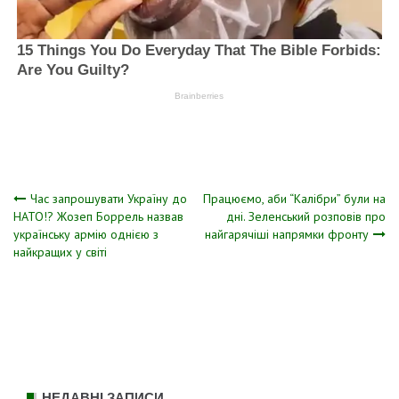
Навігація
Час запрошувати Україну до
Працюємо, аби “Калібри” були на
НАТО!? Жозеп Боррель назвав
дні. Зеленський розповів про
українську армію однією з
найгарячіші напрямки фронту
записів
найкращих у світі
НЕДАВНІ ЗАПИСИ