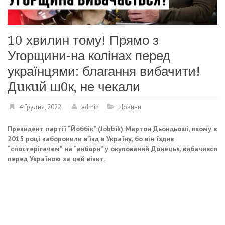
10 хвилин тому! Прямо з
Угорщини-на колінах перед
українцями: благання вибачити!
Дuкuй ш0к, не чекали
4 Грудня, 2022
admin
Новини
Президент партії “Йоббік” (Jobbik) Мартон Дьондьоші, якому в
2015 році заборонили в’їзд в Україну, бо він їздив
“спостерігачем” на “вибори” у окупований Донецьк, вибачився
перед Україною за цей візит.