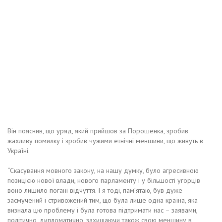
Він пояснив, що уряд, який прийшов за Порошенка, зробив
жахливу помилку і зробив чужими етнічні меншини, що живуть в
Україні.
“Скасування мовного закону, на нашу думку, було агресивною
позицією нової влади, нового парламенту і у більшості угорців
воно лишило погані відчуття. І я тоді, пам’ятаю, був дуже
засмучений і стривожений тим, що була лише одна країна, яка
визнала цю проблему і була готова підтримати нас – заявами,
політично, дипломатично, захищаючи також свою меншину в