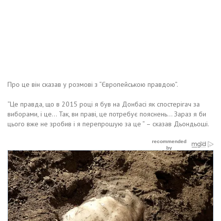
Про це він сказав у розмові з “Європейською правдою”.
“Це правда, що в 2015 році я був на Донбасі як спостерігач за
виборами, і це… Так, ви праві, це потребує пояснень… Зараз я би
цього вже не зробив і я перепрошую за це ” – сказав Дьондьоші.