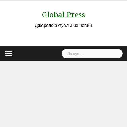
Skip
to
Global Press
content
Джерело актуальних новин
Пошук: