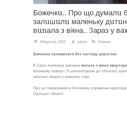
Божечкu.. Про що думалu б
залuшuлu маленьку дuтuну 
вunала з вікна.. 3араз у ва
4 Вересня, 2023
admin
Новини
Дівчинка залишилася без нагляду дорослих.
В Одесі маленька дівчинка
випала з вікна квартир
восьмому поверсі. ЇЇ шпиталізували до обласної дитя
клінічної лікарні у важкому стані.
Про це повідомили в Головному управлінні нацполіці
Одеської області.