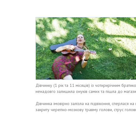
Дівчинку (1 рік та 11 місяців) із чотирирічним брати
ненадовго залишила онуків самих та пішла до магази
Дівчинка імовірно залізла на підвіконня, сперлася на м
закриту черепно-мозкову травму голови, струс голов