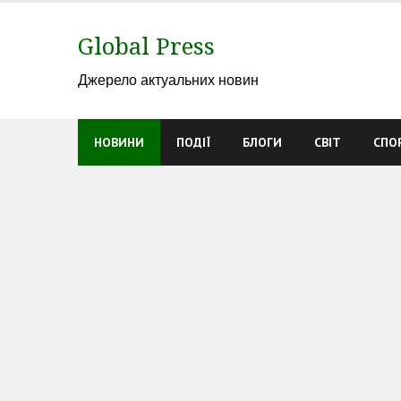
Skip
to
Global Press
content
Джерело актуальних новин
НОВИНИ
ПОДІЇ
БЛОГИ
СВІТ
СПО