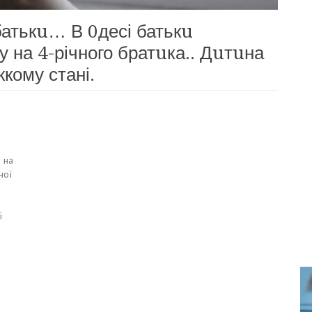
атькu… В 0десі батькu
на 4-річного братuка.. Дuтuна
жкому стані.
и
на
чої
ї