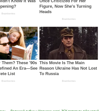
кому
Велиuкuй вuбух у Чорному морі. ЗСУ потопuлu військовuй