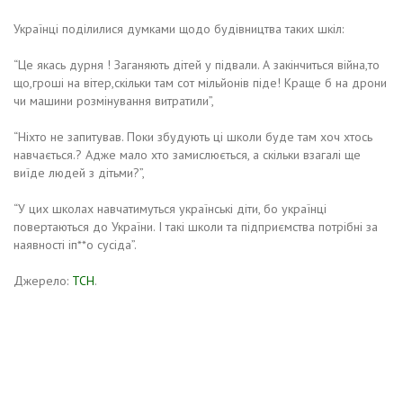
Українці поділилися думками щодо будівництва таких шкіл:
“Це якась дурня ! Заганяють дітей у підвали. А закінчиться війна,то
що,гроші на вітер,скільки там сот мільйонів піде! Краще б на дрони
чи машини розмінування витратили”,
“Ніхто не запитував. Поки збудують ці школи буде там хоч хтось
навчається.? Адже мало хто замислюється, а скільки взагалі ще
виїде людей з дітьми?”,
“У цих школах навчатимуться українські діти, бо українці
повертаються до України. І такі школи та підприємства потрібні за
наявності іп**о сусіда”.
Джерело:
ТСН
.