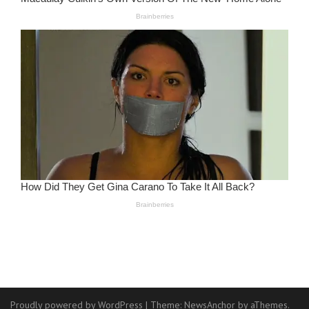
Proudly powered by WordPress
|
Theme:
NewsAnchor
by aThemes.