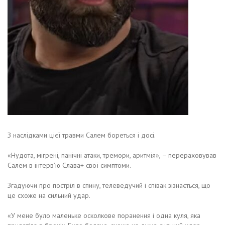
З наслідками цієї травми Салем бореться і досі.
«Нудота, мігрені, панічні атаки, тремори, аритмія», – перераховував
Салем в інтерв’ю Слава+ свої симптоми.
Згадуючи про постріл в спину, телеведучий і співак зізнається, що
це схоже на сильний удар.
«У мене було маленьке осколкове поранення і одна куля, яка