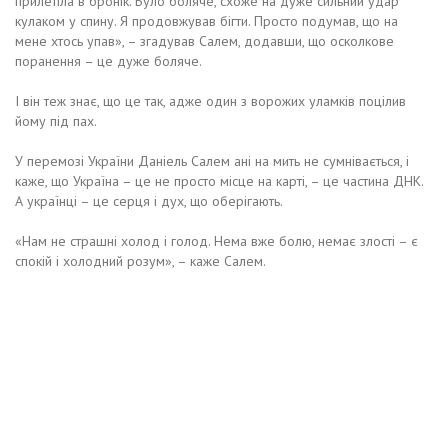
прилетіла в бронік. Було боляче, схоже на дуже сильний удар
кулаком у спину. Я продовжував бігти. Просто подумав, що на
мене хтось упав», – згадував Салем, додавши, що осколкове
поранення – це дуже боляче.
І він теж знає, що це так, адже один з ворожих уламків поцілив
йому під пах.
У перемозі України Даніель Салем ані на мить не сумнівається, і
каже, що Україна – це не просто місце на карті, – це частина ДНК.
А українці – це серця і дух, що оберігають.
«Нам не страшні холод і голод. Нема вже болю, немає злості – є
спокій і холодний розум», – каже Салем.