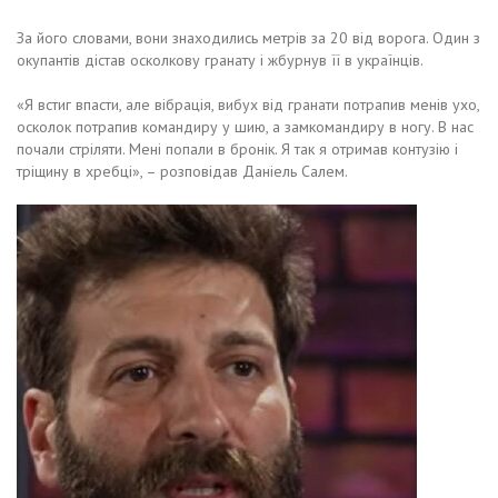
За його словами, вони знаходились метрів за 20 від ворога. Один з
окупантів дістав осколкову гранату і жбурнув її в українців.
«Я встиг впасти, але вібрація, вибух від гранати потрапив менів ухо,
осколок потрапив командиру у шию, а замкомандиру в ногу. В нас
почали стріляти. Мені попали в бронік. Я так я отримав контузію і
тріщину в хребці», – розповідав Даніель Салем.