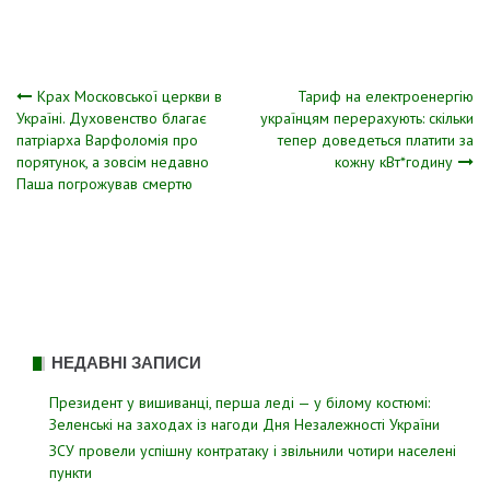
Навігація
Крах Московської церкви в
Тариф на електроенергію
Україні. Духовенство благає
українцям перерахують: скільки
патріарха Варфоломія про
тепер доведеться платити за
записів
порятунок, а зовсім недавно
кожну кВт*годину
Паша погрожував cмeртю
НЕДАВНІ ЗАПИСИ
Президент у вишиванці, перша леді — у білому костюмі:
Зеленські на заходах із нагоди Дня Незалежності України
ЗСУ пpовели уcпішну контратаку і звiльнили чотири наcелені
пyнкти