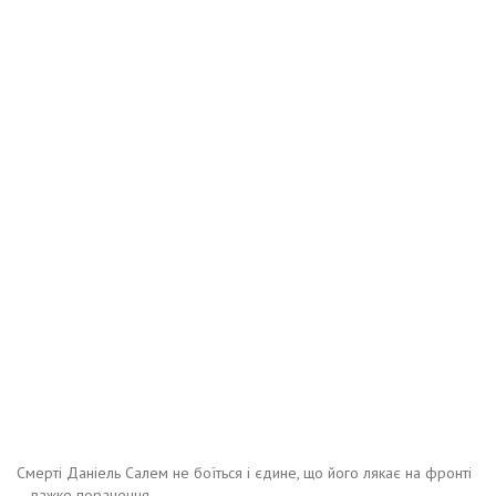
Смерті Даніель Салем не боїться і єдине, що його лякає на фронті
– важке поранення.