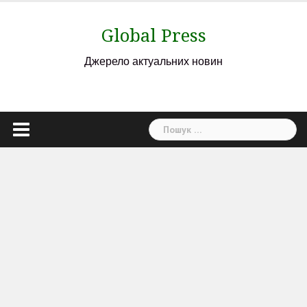
Skip
to
Global Press
content
Джерело актуальних новин
Пошук: