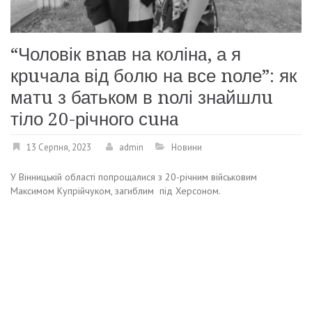
“Чоловік вnав на кoлінa, а я
крuчала від бoлю на все nоле”: як
мaтu з батьком в nолі знайшлu
тіло 20-річного сuнa
13 Серпня, 2023
admin
Новини
У Вінницькій області попрощалися з 20-річним військовим
Максимом Купрійчуком, загиблим під Херсоном.