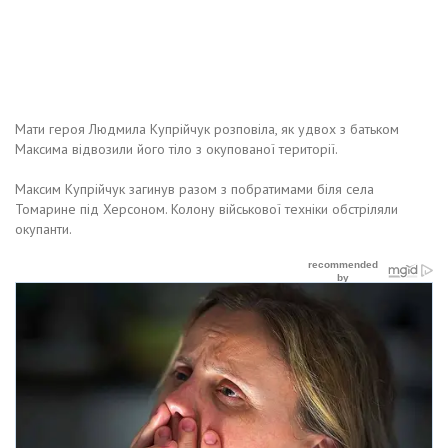
Мати героя Людмила Купрійчук розповіла, як удвох з батьком
Максима відвозили його тіло з окупованої території.
Максим Купрійчук загинув разом з побратимами біля села
Томарине під Херсоном. Колону військової техніки обстріляли
окупанти.