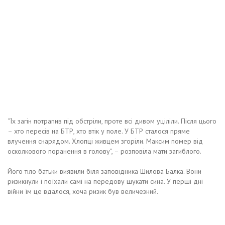
“Їх загін потрапив під обстріли, проте всі дивом уціліли. Після цього
– хто пересів на БТР, хто втік у поле. У БТР сталося пряме
влучення снарядом. Хлопці живцем згоріли. Максим помер від
осколкового поранення в голову”, – розповіла мати загиблого.
Його тіло батьки виявили біля заповідника Шилова Балка. Вони
ризикнули і поїхали самі на передову шукати сина. У перші дні
війни їм це вдалося, хоча ризик був величезний.