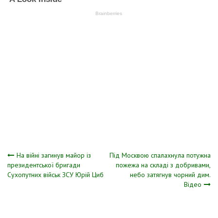
Навігація
На війні загинув майор із
Під Москвою спалахнула потужна
президентської бригади
пожежа на складі з добривами,
Сухопутних військ ЗСУ Юрій Циб
небо затягнув чорний дим.
записів
Відео