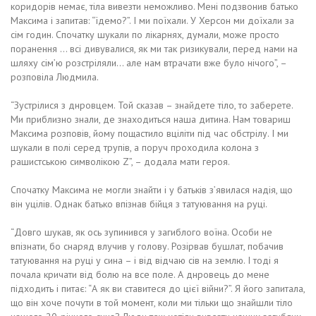
коридорів немає, тіла вивезти неможливо. Мені подзвонив батько
Максима і запитав: “їдемо?”. І ми поїхали. У Херсон ми доїхали за
сім годин. Спочатку шукали по лікарнях, думали, може просто
поранення … всі дивувалися, як ми так ризикували, перед нами на
шляху сім’ю розстріляли… але нам втрачати вже було нічого”, –
розповіла Людмила.
“Зустрілися з днровцем. Той сказав – знайдете тіло, то заберете.
Ми приблизно знали, де знаходиться наша дитина. Нам товариш
Максима розповів, йому пощастило вціліти під час обстрілу. І ми
шукали в полі серед трупів, а поруч проходила колона з
рашистською символікою Z”, – додала мати героя.
Спочатку Максима не могли знайти і у батьків з’явилася надія, що
він уцілів. Однак батько впізнав бійця з татуювання на руці.
“Довго шукав, як ось зупинився у загиблого воїна. Особи не
впізнати, бо снаряд влучив у голову. Розірвав бушлат, побачив
татуювання на руці у сина – і від відчаю сів на землю. І тоді я
почала кричати від болю на все поле. А днровець до мене
підходить і питає: “А як ви ставитеся до цієї війни?”. Я його запитала,
що він хоче почути в той момент, коли ми тільки що знайшли тіло