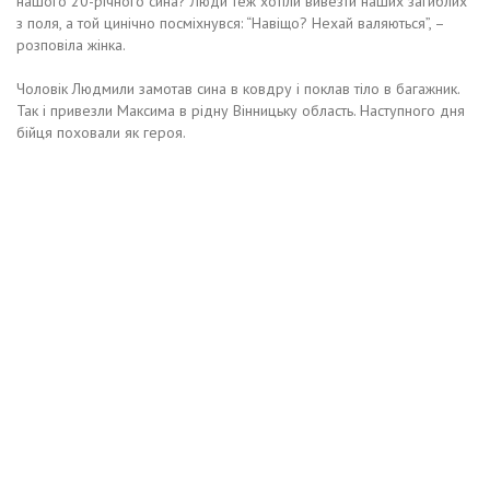
нашого 20-річного сина? Люди теж хотіли вивезти наших загиблих
з поля, а той цинічно посміхнувся: “Навіщо? Нехай валяються”, –
розповіла жінка.
Чоловік Людмили замотав сина в ковдру і поклав тіло в багажник.
Так і привезли Максима в рідну Вінницьку область. Наступного дня
бійця поховали як героя.