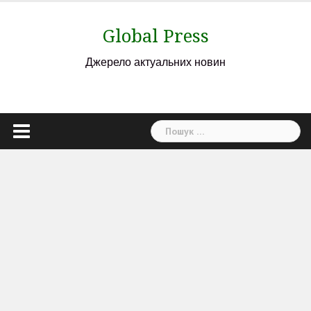
Skip
to
Global Press
content
Джерело актуальних новин
Пошук: