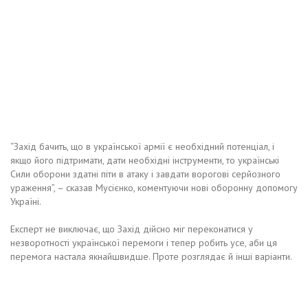
“Захід бачить, що в української армії є необхідний потенціал, і
якщо його підтримати, дати необхідні інструменти, то українські
Сили оборони здатні піти в атаку і завдати ворогові серйозного
ураження”, – сказав Мусієнко, коментуючи нові оборонну допомогу
Україні.
Експерт не виключає, що Захід дійсно міг переконатися у
незворотності української перемоги і тепер робить усе, аби ця
перемога настала якнайшвидше. Проте розглядає й інші варіанти.