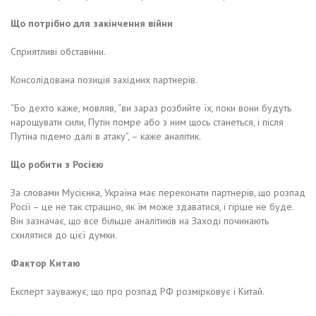
Що потрібно для закінчення війни
Сприятливі обставини.
Консолідована позиція західних партнерів.
“Бо дехто каже, мовляв, “ви зараз розбийте їх, поки вони будуть
нарощувати сили, Путін помре або з ним щось станеться, і після
Путіна підемо далі в атаку”, – каже аналітик.
Що робити з Росією
За словами Мусієнка, Україна має переконати партнерів, що розпад
Росії – це не так страшно, як їм може здаватися, і гірше не буде.
Він зазначає, що все більше аналітиків на Заході починають
схилятися до цієї думки.
Фактор Китаю
Експерт зауважує, що про розпад РФ розмірковує і Китай.