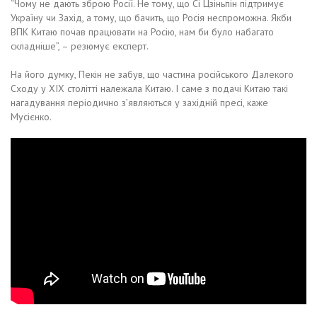
“Чому не дають зброю Росії. Не тому, що Сі Цзіньпін підтримує
Україну чи Захід, а тому, що бачить, що Росія неспроможна. Якби
ВПК Китаю почав працювати на Росію, нам би було набагато
складніше”, – резюмує експерт.
На його думку, Пекін не забув, що частина російського Далекого
Сходу у ХІХ столітті належала Китаю. І саме з подачі Китаю такі
нагадування періодично з’являються у західній пресі, каже
Мусієнко.