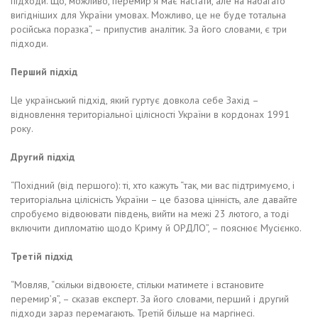
підходи. Що, можливо, перемир’я має настати, але на набагато
вигідніших для України умовах. Можливо, це не буде тотальна
російська поразка”, – припустив аналітик. За його словами, є три
підходи.
Перший підхід
Це український підхід, який гуртує довкола себе Захід –
відновлення територіальної цілісності України в кордонах 1991
року.
Другий підхід
“Похідний (від першого): ті, хто кажуть “так, ми вас підтримуємо, і
територіальна цілісність України – це базова цінність, але давайте
спробуємо відвоювати південь, вийти на межі 23 лютого, а тоді
включити дипломатію щодо Криму й ОРДЛО”, – пояснює Мусієнко.
Третій підхід
“Мовляв, “скільки відвоюєте, стільки матимете і встановите
перемир’я”, – сказав експерт. За його словами, перший і другий
підходи зараз перемагають. Третій більше на маргінесі.