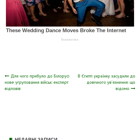
Навігація
Для чого прибуло до Білорусі
В Єгипті українку засудили до
нове угруповання військ: експерт
довічного ув’язнення: що
відповів
відомо
записів
НЕДАВНІ ЗАПИСИ