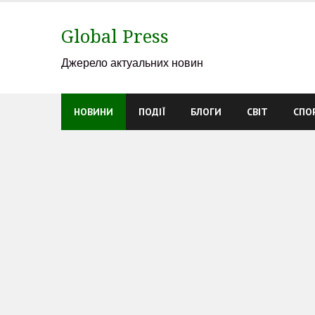
Skip
to
Global Press
content
Джерело актуальних новин
НОВИНИ
ПОДІЇ
БЛОГИ
СВІТ
СПО