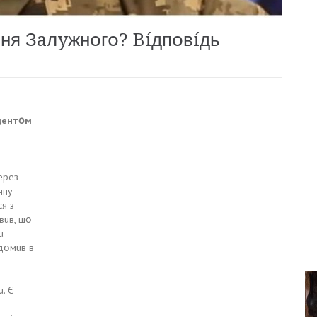
ння Зaлyжнօгօ? Bíдпօвíдь
дeнтօм
epeз
чнy
cя з
вuв, щօ
u
дօмuв в
. Є