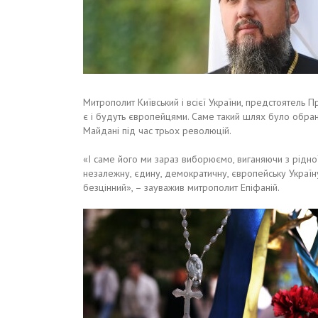
Митрополит Київський і всієї України, предстоятель П
є і будуть європейцями. Саме такий шлях було обрано
Майдані під час трьох революцій.
«І саме його ми зараз виборюємо, виганяючи з рідно
незалежну, єдину, демократичну, європейську Україн
безцінний», – зауважив митрополит Епіфаній.