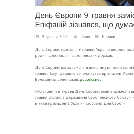
День Європи 9 травня замі
Епіфаній зізнався, що дума
9 Травня, 2023
admin
Новини
День Європи, сьогодні, 9 травня, Україна вперше від
родині союзників – європейських держав.
День Європи, нагадаємо, відзначатимуть тепер щорі
травня. Таку традицію започаткував президент Украї
Володимир Зеленський.
politeka.net
«Установити в Україні День Європи, який відзначати 
травня спільно з державами Європейського Союзу», 
в Указі президента України стосовно Дня Європи.