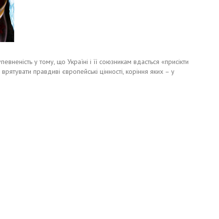
певненість у тому, що Україні і її союзникам вдасться «присікти
рятувати правдиві європейські цінності, коріння яких – у