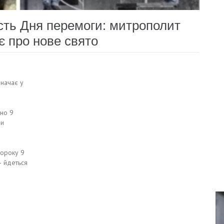
сть Дня перемоги: митрополит
є про нове свято
значає у
чно 9
ни
щороку 9
– йдеться