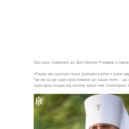
Про своє ставлення до Дня Європи 9 травня, а також 
«Радію, що цьогоріч наша держава разом з усією єв
Так ми на ще один крок ближче до нашої мети – до 
один крок подалі від полону чужої нам тоталітарної й