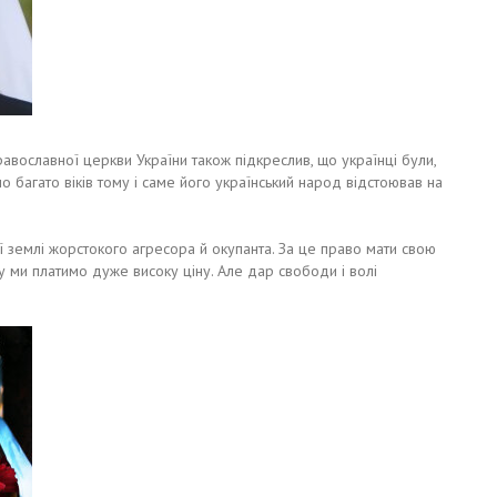
равославної церкви України також підкреслив, що українці були,
 багато віків тому і саме його український народ відстоював на
ї землі жорстокого агресора й окупанта. За це право мати свою
у ми платимо дуже високу ціну. Але дар свободи і волі