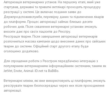
Авторизація ветеринарних установ. На першому етапі, який уже
стартував, державні та приватні ветлікарі проходять процедуру
реєстрації у системі. Це включає подання заяви до
Держпродспоживслужби, перевірку даних та підключення лікарів
до платформи. Процес авторизації займає близько десяти
робочих днів. Після схвалення ветеринарні установи зможуть
вносити дані про своїх пацієнтів до Реєстру.
Реєстрація тварин. Після завершення авторизації ветеринарів
розпочнеться масова кампанія щодо внесення даних про свійських
тварин до системи. Офіційний старт другого етапу буде
оголошено додатково.
Для спрощення роботи з Реєстром передбачено інтеграцію з
популярними ветеринарними інформаційними системами, такими як
JetVet, Enote, Animal-ID.net та BuBiBo.
Ветеринарні клініки, які вже використовують ці платформи, зможуть
реєструвати тварин безпосередньо через них після проходження
авторизації.