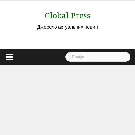
Skip
to
Global Press
content
Джерело актуальних новин
Пошук: