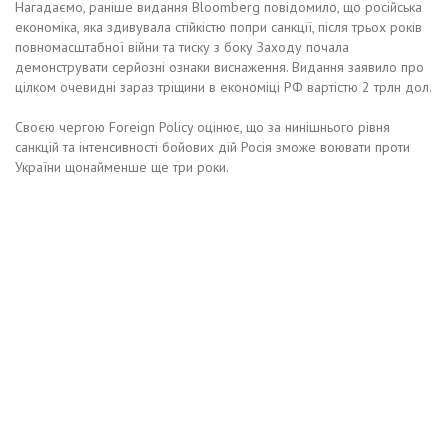
Нагадаємо, раніше видання Bloomberg повідомило, що російська
економіка, яка здивувала стійкістю попри санкції, після трьох років
повномасштабної війни та тиску з боку Заходу почала
демонструвати серйозні ознаки виснаження. Видання заявило про
цілком очевидні зараз тріщини в економіці РФ вартістю 2 трлн дол.
Своєю чергою Foreign Policy оцінює, що за нинішнього рівня
санкцій та інтенсивності бойових дій Росія зможе воювати проти
України щонайменше ще три роки.