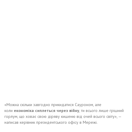
«Можна скільки завгодно прикидатися Сауроном, але
коли
економіка сиплеться через війну
, ти всього лише грішний
горлум, що ховає свою діряву кишеню від очей всього світу», —
написав керівник президентського офісу в Мережі.