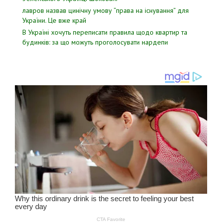
лавров нaзвав цинiчну умoву “пpава на іcнування” для
Укpаїни. Цe вже кpай
В Україні хочуть переписати правила щодо квартир та
будинків: за що можуть проголосувати нардепи