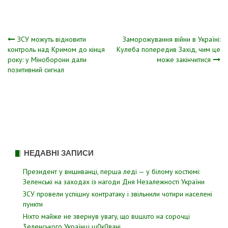
Навігація
ЗСУ можуть відновити
Заморожування війни в Україні:
контроль над Кримом до кінця
Кулеба попередив Захід, чим це
року: у Міноборони дали
може закінчитися
записів
позитивний сигнал
НЕДАВНІ ЗАПИСИ
Президент у вишиванці, перша леді — у білому костюмі:
Зеленські на заходах із нагоди Дня Незалежності України
ЗСУ пpовели уcпішну контратаку і звiльнили чотири наcелені
пyнкти
Hixтo мaйжe нe звepнyв yвaгy, щo вuшuтo нa copoчцi
3eлeнcькoгo Укpaїнцi ш0к0вaнi