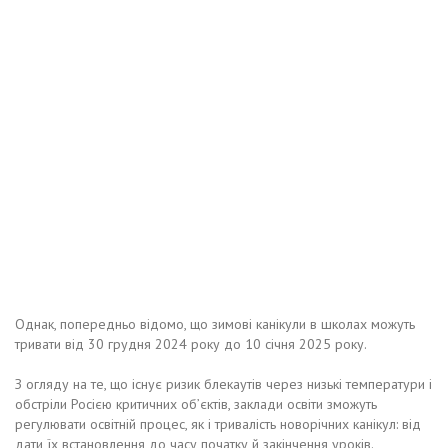
Однак, попередньо відомо, що зимові канікули в школах можуть
тривати від 30 грудня 2024 року до 10 січня 2025 року.
З огляду на те, що існує ризик блекаутів через низькі температури і
обстріли Росією критичних об’єктів, заклади освіти зможуть
регулювати освітній процес, як і тривалість новорічних канікул: від
дати їх встановлення до часу початку й закінчення уроків.