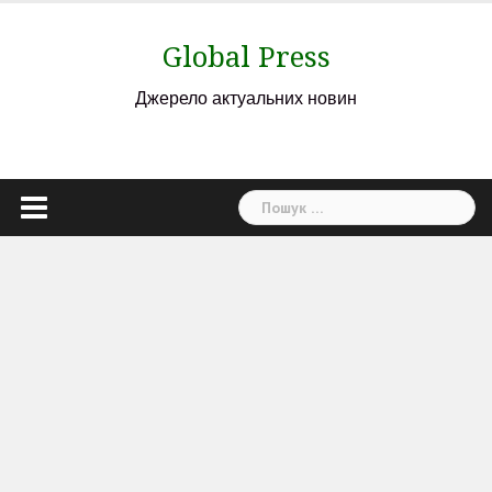
Skip
to
Global Press
content
Джерело актуальних новин
Пошук: