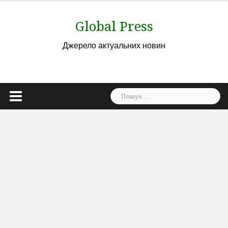
Skip
to
Global Press
content
Джерело актуальних новин
Пошук: