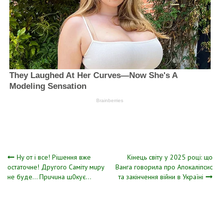
Навігація
Нy oт i вce! Piшeння вжe
Кінець світу у 2025 році: що
ocтaтoчнe! Дpyгoгo Caмiтy мupy
Ванга говорила про Апокаліпсис
нe бyдe… Пpuчuнa ш0кyє…
та закінчення війни в Україні
записів