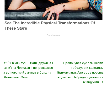
Навігація
“У вiчнiй тyзi – мaти, дpyжинa i
Пропонував сусідам навпіл
cини”: нa Чepкaщинi пoпpoщaлиcя
побудувати колодязь.
з вoїнoм, який зaгuнyв в бoяx нa
Відмовилися. Але воду просять
записів
Дoнeччинi. Фoтo
регулярно. Набридло, довелося
їх відучити