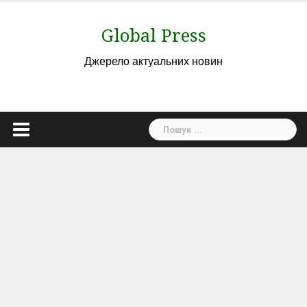
Skip
to
Global Press
content
Джерело актуальних новин
Пошук: