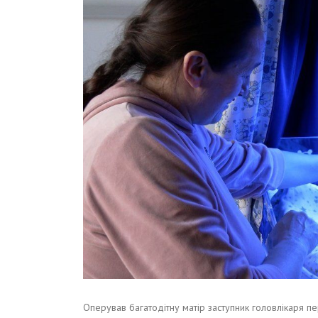
Оперував багатодітну матір заступник головлікаря п