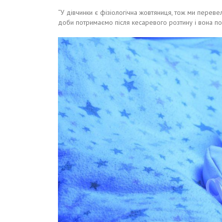
“У дівчинки є фізіологічна жовтяниця, тож ми переве
доби потримаємо після кесаревого розтину і вона по