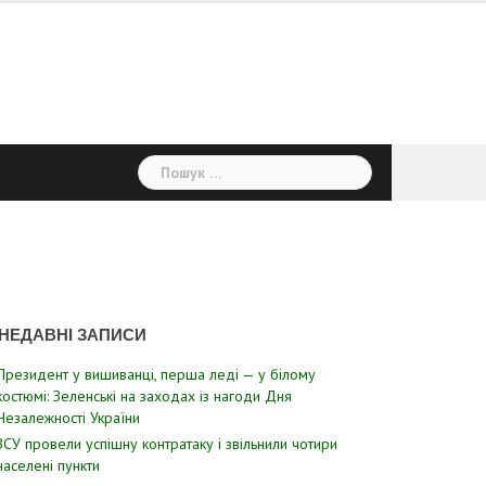
Пошук:
НЕДАВНІ ЗАПИСИ
Президент у вишиванці, перша леді — у білому
костюмі: Зеленські на заходах із нагоди Дня
Незалежності України
ЗСУ пpовели уcпішну контратаку і звiльнили чотири
наcелені пyнкти