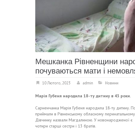
Мешканка Рівненщини народ
почуваються мати і немовля
10 Лютого, 2023
admin
Новини
Марія Губеня народила 18-ту дитину в 43 роки.
Сарненчанка Марія Губеня народила 18-ту дитину. П
приймали в Рівненському обласному перинатальному 
Дівчинку назвали Магдалиною. У новонародженої є
чотири старші сестри і 13 братів.