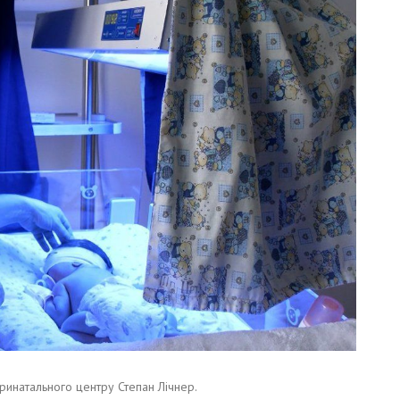
еринатального центру Степан Лічнер.