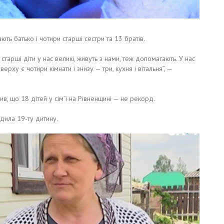
 батько і чотири старші сестри та 13 братів.
тарші діти у нас великі, живуть з нами, теж допомагають. У нас
ху є чотири кімнати і знизу — три, кухня і вітальня”, —
в, що 18 дітей у сім’ї на Рівненщині — не рекорд.
дила 19-ту дитину.