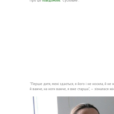
Про це
повідомляє
“Суспільне”.
“Перше дитя, мені здається, я його і не носила, й н
й важче, на ноги важче, я вже старша”, — зізналася жін