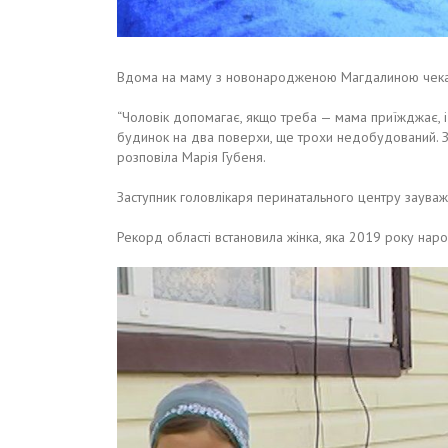
Вдома на маму з новонародженою Магдалиною чекають
“Чоловік допомагає, якщо треба — мама приїжджає, і с
будинок на два поверхи, ще трохи недобудований. Звер
розповіла Марія Губеня.
Заступник головлікаря перинатального центру зауважи
Рекорд області встановила жінка, яка 2019 року наро