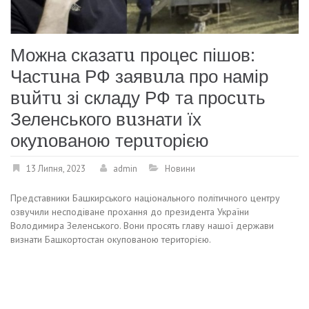
Можна сказатu процес пішов:
Частuна РФ заявuла про намір
вuйтu зі складу РФ та просuть
Зеленського вuзнати їх
окуnованою терuторією
13 Липня, 2023
admin
Новини
Представники Башкирського національного політичного центру
озвучили несподіване прохання до президента України
Володимира Зеленського. Вони просять главу нашої держави
визнати Башкортостан окупованою територією.