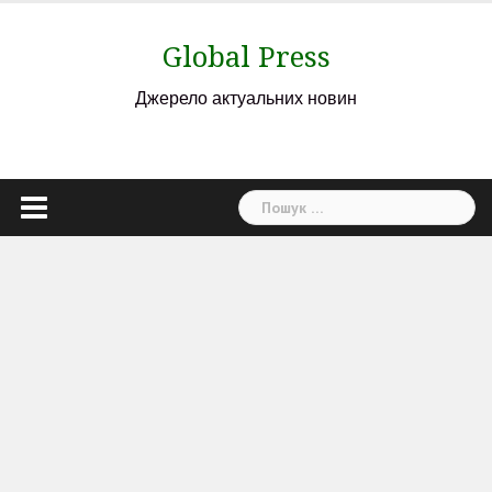
Skip
to
Global Press
content
Джерело актуальних новин
Пошук: