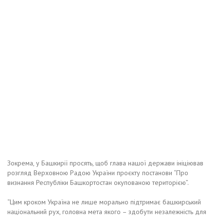
Зокрема, у Башкирії просять, щоб глава нашої держави ініціював
розгляд Верховною Радою України проєкту постанови “Про
визнання Республіки Башкортостан окупованою територією”.
“Цим кроком Україна не лише морально підтримає башкирський
національний рух, головна мета якого – здобути незалежність для