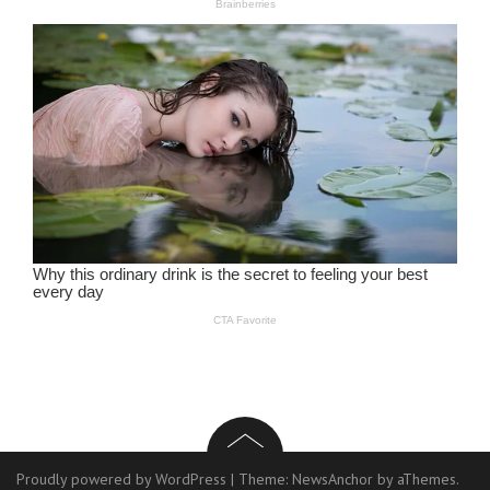
Proudly powered by WordPress
|
Theme:
NewsAnchor
by aThemes.