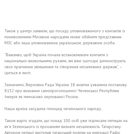
Також у центрі заявили, що посаду уповноваженого з контактів із
поневоленими Москвою народами може обійняти представник
МЗС або інша уповноважена українською державою особа.
“Важливо, щоб Україна почала встановлювати контакти з
національно-визвольними рухами, які вже сьогодні демонструють
своє прагнення звільнення та створення незалежних держав”, –
ідеться в листі.
Зазначимо, Верховна Рада України 18 жовтня ухвалила постанову
8132 про визнання самопроголошеної Чеченської Республіки
Ічкерія як тимчасово окупованої Росією.
Наша країна засудила геноцид чеченського народу.
Також варто згадати, що понад 100 осіб уже підписали петицію на
ім’я Зеленського із проханням визнати незалежність Татарстану.
Автором петиції виступив татарський політик на еміграції Рафіс