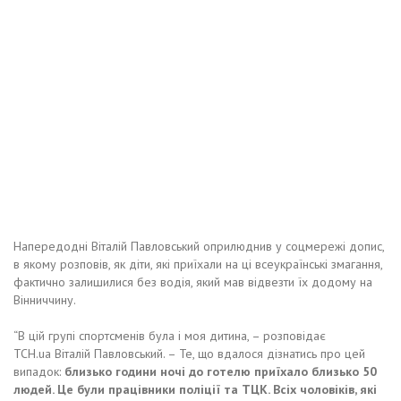
Напередодні Віталій Павловський оприлюднив у соцмережі допис,
в якому розповів, як діти, які приїхали на ці всеукраїнські змагання,
фактично залишилися без водія, який мав відвезти їх додому на
Вінниччину.
“В цій групі спортсменів була і моя дитина, – розповідає
ТСН.ua Віталій Павловський. – Те, що вдалося дізнатись про цей
випадок:
близько години ночі до готелю приїхало близько 50
людей. Це були працівники поліції та ТЦК. Всіх чоловіків, які