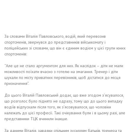
За словами Віталія Павловського, водій, який перевозив
спортсменів, звернувся до представників військкомату і
поліцейських зі словами, що він є єдиним водієм у цієї групи юних
спортсменів:
“Але це не стало аргументом для них. Як наслідок – діти не мали
можливості поїхати вчасно з готелю на змагання. Тренер і діти
шукали по місту приватних перевізників, щоб дістатися до місця
призначення”.
До цього Віталій Павловський додає, що вже згодом з’ясувалося,
що розголос було піднято не одразу, тому що до цього випадку
водіїв відпускали після того, як з’ясовувалося, що чоловіки
належать до цієї професії. Такі очікування були і в цьому разі, але
представники ТЦК вчинили інакше.
За даними Віталія, завдяки спільним зусиллям батьків, тренера та