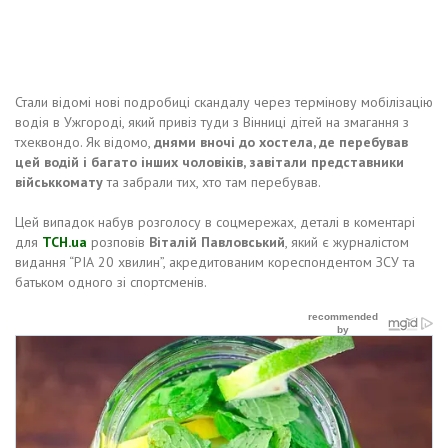
Стали відомі нові подробиці скандалу через термінову мобілізацію
водія в Ужгороді, який привіз туди з Вінниці дітей на змагання з
тхеквондо. Як відомо,
днями вночі до хостела, де перебував
цей водій і багато інших чоловіків, завітали представники
військкомату
та забрали тих, хто там перебував.
Цей випадок набув розголосу в соцмережах, деталі в коментарі
для
ТСН.ua
розповів
Віталій Павловський
, який є журналістом
видання “РІА 20 хвилин”, акредитованим кореспондентом ЗСУ та
батьком одного зі спортсменів.