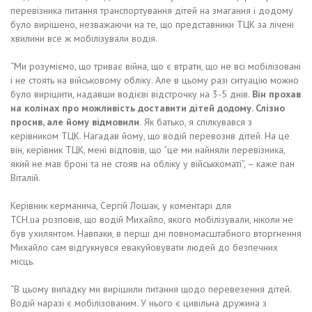
перевізника питання транспортування дітей на змагання і додому
було вирішено, незважаючи на те, що представники ТЦК за лічені
хвилини все ж мобілізували водія.
“Ми розуміємо, що триває війна, що є втрати, що не всі мобілізовані
і не стоять на військовому обліку. Але в цьому разі ситуацію можно
було вирішити, надавши водієві відстрочку на 3-5 днів.
Він прохав
на колінах про можливість доставити дітей додому. Слізно
просив, але йому відмовили
.
Як батько, я спілкувався з
керівником ТЦК. Нагадав йому, що водій перевозив дітей. На це
він, керівник ТЦК, мені відповів, що “це ми найняли перевізника,
який не мав броні та не стояв на обліку у військкоматі”, – каже пан
Віталій.
Керівник керманича, Cергій Лошак, у коментарі для
ТСН.ua розповів, що водій Михайло, якого мобілізували, ніколи не
був ухилянтом. Навпаки, в перші дні повномасштабного вторгнення
Михайло сам відгукнувся евакуйовувати людей до безпечних
місць.
“В цьому випадку ми вирішили питання щодо перевезення дітей.
Водій наразі є мобілізованим. У нього є цивільна дружина з