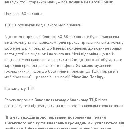
інвалідністю і старенька мати”, – повідомив нам Сергій Лошак.
Приїхали 60 чоловіків
ТСН.ua розшукав водія, якого мобілізували.
“До готелю приїхали близько 50-60 чоловік, це були працівники
військкомату та поліцейські. Я тричі прохав працівника військкомату,
щоб мені дали повістку до Вінниці, пояснював, що повинен зранку
везти дітей на сніданок і на змагання. Мені відповіли, що це їм
нецікаво. Мені навіть не дозволили зайти до свого автобуса, взяти
зарядний пристрій для свого телефона. Як законослухняний
громадянин, я пішов до буса і мене повезли до ТЦК. Наразі я є
мобілізованим”, – розповів нам водій
Михайло Поліщук
.
Що кажуть у ТЦК
Своєю чергою в
Закарпатському обласному ТЦК
після
розголосу теж відреагували на це і коротко виклали свою позицію.
“
Під час заходів щодо перевірки дотримання правил
військового обліку та виявлення громадян, які ухиляються від
мобілізації, було виявлено громадянина, який не надав