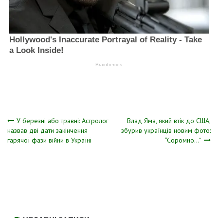
Навігація
У березні або травні: Астролог
Влад Яма, який втік до США,
назвав дві дати закінчення
збурив українців новим фото:
гарячої фази війни в Україні
“Соромно…”
записів