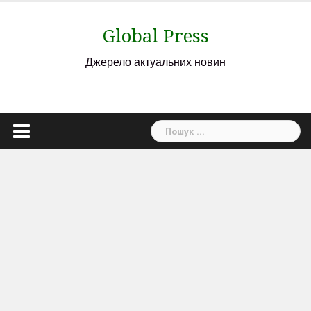
Skip
to
Global Press
content
Джерело актуальних новин
Пошук: