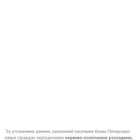
“За уточненими даними, зазначений насельник Києво-Печерської
лаври страждає періодичними
нервово-психічними розладами,