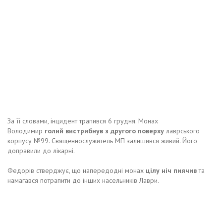
За її словами, інцидент трапився 6 грудня. Монах
Володимир
голий вистрибнув з другого поверху
лаврського
корпусу №99. Священнослужитель МП залишився живий. Його
доправили до лікарні.
Федорів стверджує, що напередодні монах
цілу ніч пиячив
та
намагався потрапити до інших насельників Лаври.