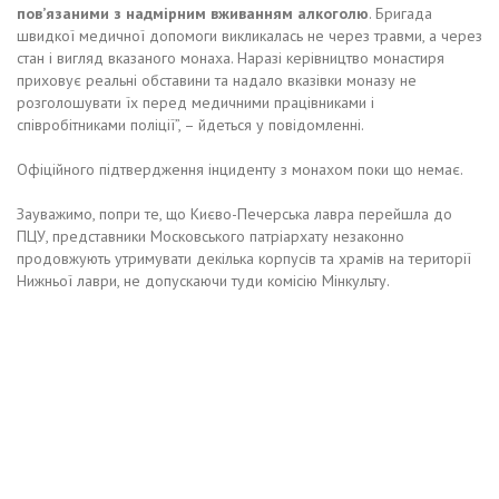
пов’язаними з надмірним вживанням алкоголю
. Бригада
швидкої медичної допомоги викликалась не через травми, а через
стан і вигляд вказаного монаха. Наразі керівництво монастиря
приховує реальні обставини та надало вказівки моназу не
розголошувати їх перед медичними працівниками і
співробітниками поліції”, – йдеться у повідомленні.
Офіційного підтвердження інциденту з монахом поки що немає.
Зауважимо, попри те, що Києво-Печерська лавра перейшла до
ПЦУ, представники Московського патріархату незаконно
продовжують утримувати декілька корпусів та храмів на території
Нижньої лаври, не допускаючи туди комісію Мінкульту.