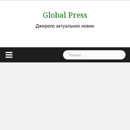
Skip
to
Global Press
content
Джерело актуальних новин
Пошук: