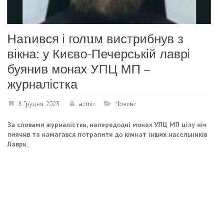
Наnився і голuм вистрибнув з
вікна: у Києво-Печерській лаврі
буянив монах УПЦ МП –
журналістка
8 Грудня, 2023
admin
Новини
За словами журналістки, напередодні монах УПЦ МП цілу ніч
пиячив та намагався потрапити до кімнат інших насельників
Лаври.