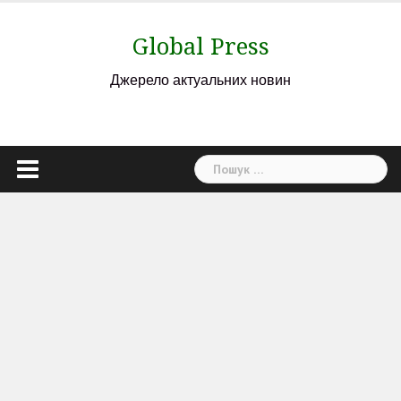
Skip
to
Global Press
content
Джерело актуальних новин
Пошук: