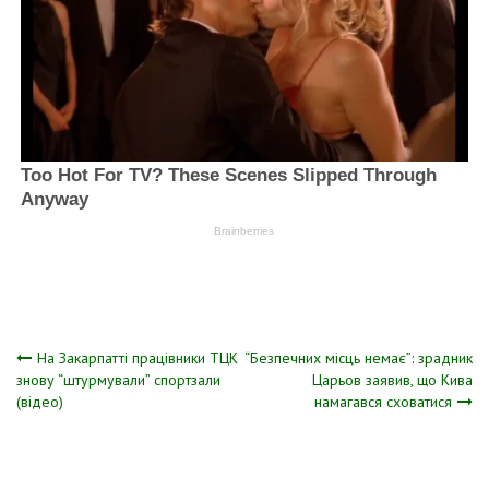
Навігація
На Закарпатті працівники ТЦК
“Безпечних місць немає”: зрадник
знову “штурмували” спортзали
Царьов заявив, що Кива
(відео)
намагався сховатися
записів