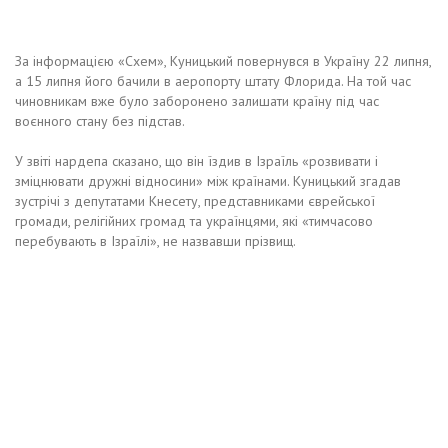
За інформацією «Схем», Куницький повернувся в Україну 22 липня,
а 15 липня його бачили в аеропорту штату Флорида. На той час
чиновникам вже було заборонено залишати країну під час
воєнного стану без підстав.
У звіті нардепа сказано, що він їздив в Ізраїль «розвивати і
зміцнювати дружні відносини» між країнами. Куницький згадав
зустрічі з депутатами Кнесету, представниками єврейської
громади, релігійних громад та українцями, які «тимчасово
перебувають в Ізраїлі», не назвавши прізвищ.