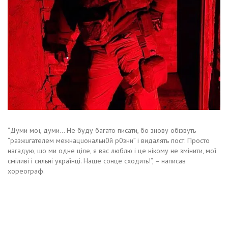
“Думи мої, думи… Не буду багато писати, бо знову обізвуть
“разжuгателем межнацuональн0й р0зни” і видалять пост. Просто
нагадую, що ми одне ціле, я вас люблю і це нікому не змінити, мої
сміливі і сильні українці. Наше сонце сходить!”, – написав
хореограф.