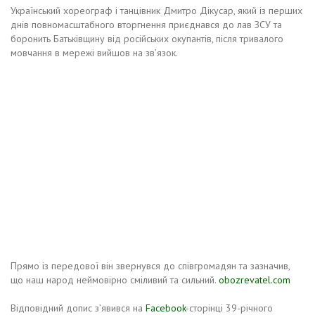
Український хореограф і танцівник Дмитро Дікусар, який із перших
днів повномасштабного вторгнення приєднався до лав ЗСУ та
боронить Батьківщину від російських окупантів, після тривалого
мовчання в мережі вийшов на зв’язок.
Прямо із передової він звернувся до співгромадян та зазначив,
що наш народ неймовірно сміливий та сильний.
obozrevatel.com
Відповідний допис з’явився на
Facebook
-сторінці 39-річного