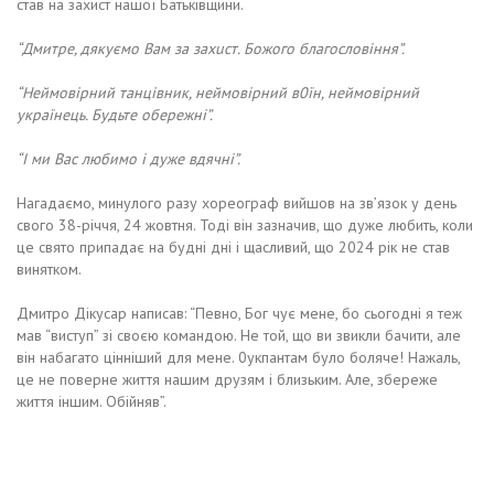
став на захист нашої Батьківщини.
“Дмитре, дякуємо Вам за захuст. Божого благословіння”.
“Неймовірний танцівник, неймовірний в0їн, неймовірний
українець. Будьте обережні”.
“І ми Вас любимо і дуже вдячні”.
Нагадаємо, минулого разу хореограф вийшов на зв’язок у день
свого 38-річчя, 24 жовтня. Тоді він зазначив, що дуже любить, коли
це свято припадає на будні дні і щасливий, що 2024 рік не став
винятком.
Дмитро Дікусар написав: “Певно, Бог чує мене, бо сьогодні я теж
мав “виступ” зі своєю командою. Не той, що ви звикли бачити, але
він набагато цінніший для мене. 0укпантам було боляче! Нажаль,
це не поверне життя нашим друзям і близьким. Але, збереже
життя іншим. Обійняв”.