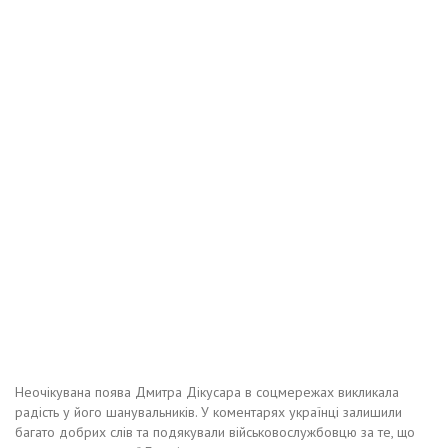
Неочікувана поява Дмитра Дікусара в соцмережах викликала
радість у його шанувальників. У коментарях українці залишили
багато добрих слів та подякували військовослужбовцю за те, що