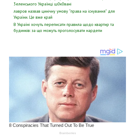
3eлeнcькoгo Укpaїнцi ш0к0вaнi
лавров нaзвав цинiчну умoву “пpава на іcнування” для
Укpаїни. Цe вже кpай
В Україні хочуть переписати правила щодо квартир та
будинків: за що можуть проголосувати нардепи