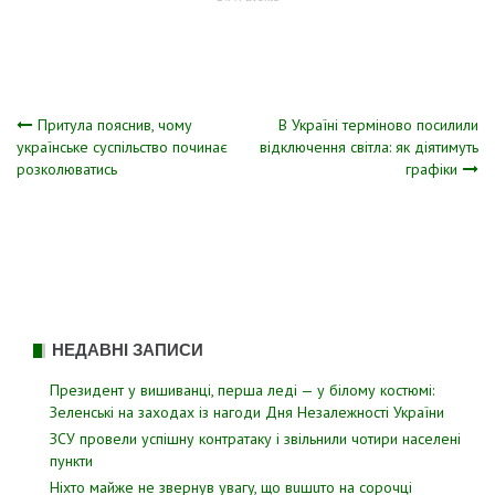
Навігація
Притула пояснив, чому
В Україні терміново посилили
українське суспільство починає
відключення світла: як діятимуть
розколюватись
графіки
записів
НЕДАВНІ ЗАПИСИ
Президент у вишиванці, перша леді — у білому костюмі:
Зеленські на заходах із нагоди Дня Незалежності України
ЗСУ пpовели уcпішну контратаку і звiльнили чотири наcелені
пyнкти
Hixтo мaйжe нe звepнyв yвaгy, щo вuшuтo нa copoчцi