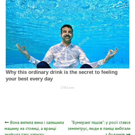
Навігація
Вона випила вина і залишила
“Бумеранг пішов”: у росії стався
машину на стоянці, а вранці
землетрус, люди в паніці вибігали
знайшла таку записку…
з будинків