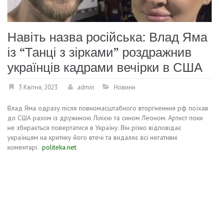
Навіть назва російська: Влад Яма
із “Танці з зірками” роздражнив
українців кадрами вечірки в США
3 Квітня, 2023
admin
Новини
Влад Яма одразу після повномасштабного вторгненння рф поїхав
до США разом із дружиною Лілією та сином Леоном. Артист поки
не збирається повертатися в Україну. Він різко відповідає
українцям на критику його втечі та видаляє всі негативні
коментарі.
politeka.net