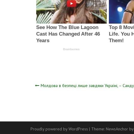
Навігація
Молдова в безпеці лише завдяки Україні, – Санду
записів
Proudly powered by WordPress
|
Theme:
NewsAnchor
by