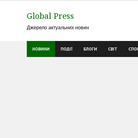
Skip
to
Global Press
content
Джерело актуальних новин
НОВИНИ
ПОДІЇ
БЛОГИ
СВІТ
СПО