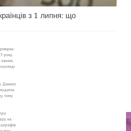
раїнців з 1 липня: що
ревірки.
3 року.
каналі,
розгляді
ту Данило
 податок
у, тому
 про
еру на
я штрафів
ся про