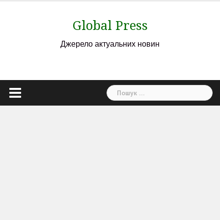
Skip
to
Global Press
content
Джерело актуальних новин
Пошук: