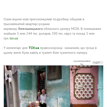
Стали відомі нові приголомшливі подробиці обшуків в
трьохкімнатній квартирі родини
керівниці
Хмельницького
обласного центру МСЕК. В помешканні
знайшли 5 млн 244 тис. доларів, 300 тис. євро та понад 5 млн
грн.
tsn.ua
У коментарі для
ТСН.ua
правоохоронці зазначили, що гроші в
цьому житлі були навіть в туалеті біля туалетного паперу.