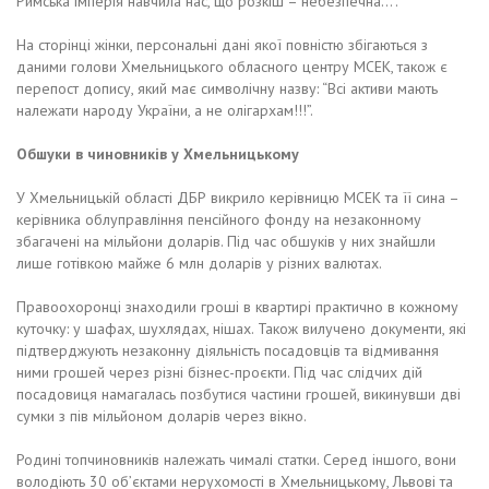
Римська імперія навчила нас, що розкіш – небезпечна…”.
На сторінці жінки, персональні дані якої повністю збігаються з
даними голови Хмельницького обласного центру МСЕК, також є
перепост допису, який має символічну назву: “Всі активи мають
належати народу України, а не олігархам!!!”.
Обшуки в чиновників у Хмельницькому
У Хмельницькій області ДБР викрило керівницю МСЕК та її сина –
керівника облуправління пенсійного фонду на незаконному
збагачені на мільйони доларів. Під час обшуків у них знайшли
лише готівкою майже 6 млн доларів у різних валютах.
Правоохоронці знаходили гроші в квартирі практично в кожному
куточку: у шафах, шухлядах, нішах. Також вилучено документи, які
підтверджують незаконну діяльність посадовців та відмивання
ними грошей через різні бізнес-проєкти. Під час слідчих дій
посадовиця намагалась позбутися частини грошей, викинувши дві
сумки з пів мільйоном доларів через вікно.
Родині топчиновників належать чималі статки. Серед іншого, вони
володіють 30 об’єктами нерухомості в Хмельницькому, Львові та