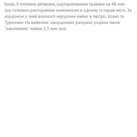
Києві, 9 елітними автівками, корпоративними правами на 48 млн
грн, готельно-ресторанним комплексом в одному із парків міста. За
кордоном у їхній власності нерухоме майно в Австрії, Іспанії та
Туреччині. На валютних закордонних рахунках родина також
“накопичила” майже 2,3 млн дол.