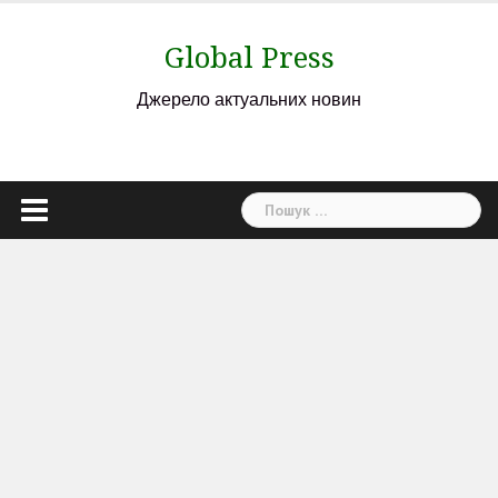
Skip
to
Global Press
content
Джерело актуальних новин
Пошук: