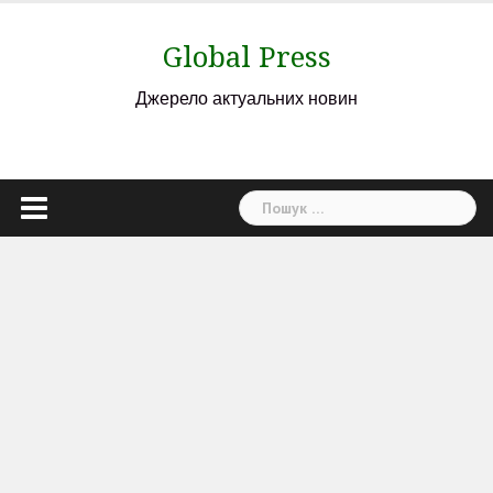
Skip
to
Global Press
content
Джерело актуальних новин
Пошук: