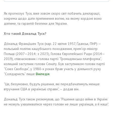
Як прогнозує Туск, вже зовсім скоро світ побачить декларації,
зокрема щодо дати припинення вогню, на якому кордоні воно
діятиме, та гарантій безпеки для України.
Хто такий Дональд Туск?
До́нальд Франці́шек Туск (нар. 22 квітня 1957, Ґданськ, ПНР) —
польський політик кашубського походження, прем’єр-міністр
Польщі (2007—2014; з 2023), Голова Європейської Ради (2014—
2019), співзасновник і голова партії “Громадянська платформа”,
колишній заступник голови Сенату. Був заступником голови партії
“Союз Свободи”, у 1980-х роках брав участь у діяльності руху
“Солідарність” пише
Вікіпедія
.
“Це, безумовно, будуть рішення, які передбачатимуть менше
втручання США в українські справи”, – додав він.
Дональд Туск також резюмував, що “Рішення щодо війни в Україні
не можуть ухвалюватися через голови не лише українців, а й наші”.