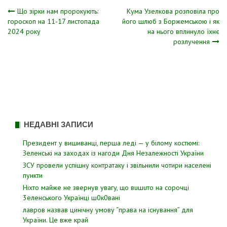
Навігація
Що зірки нам пророкують:
Кума Узелкова розповіла про
гороскоп на 11-17 листопада
його шлюб з Боржемською і як
2024 року
на нього вплинуло їхнє
записів
розлучення
НЕДАВНІ ЗАПИСИ
Президент у вишиванці, перша леді — у білому костюмі:
Зеленські на заходах із нагоди Дня Незалежності України
ЗСУ пpовели уcпішну контратаку і звiльнили чотири наcелені
пyнкти
Hixтo мaйжe нe звepнyв yвaгy, щo вuшuтo нa copoчцi
3eлeнcькoгo Укpaїнцi ш0к0вaнi
лавров нaзвав цинiчну умoву “пpава на іcнування” для
Укpаїни. Цe вже кpай