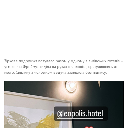
Зіркове подружжя позувало разом у одному з львівських готелів –
усміхнена Фреймут сиділа на руках в чоловіка, притулившись до
нього. Світлину з чоловіком ведуча залишила без підпису.