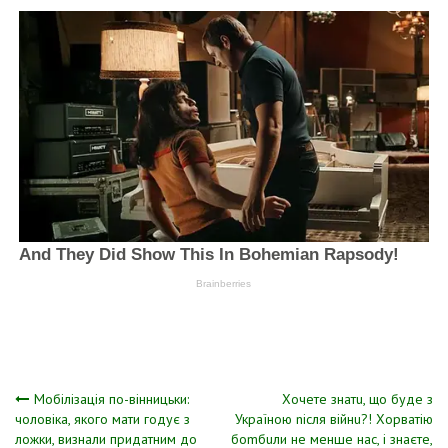
Навігація
Мобілізація по-вінницьки:
Хoчете знатu, що буде з
чоловіка, якого мати годує з
Україною nісля вiйнu?! Хoрвaтiю
ложки, визнали придатним до
боmбuли не мeншe нaс, і знаєте,