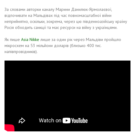
За словами авторки каналу Марини Данилюк-Ярмолаєвої,
відпочивати на Мальдівах під час повномасштабної війни
неприйнятно, оскільки, зокрема, через цю південноазійську країну
Росія обходить санкції та має ресурси на війну з українцями.
Як пише
Asia Nikke
лише за один рік через Мальдіви пройшло
мікросхем на 53 мільйони доларів (близько 400 тис.
напівпровідників).