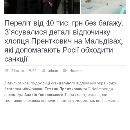
Переліт від 40 тис. грн без багажу.
З’ясувалися деталі відпочинку
хлопця Пренткович на Мальдівах,
які допомагають Росії обходити
санкції
2 Лютого, 2024
admin
Новини
Зʼявилися нові подробиці скандального відпочинку української
блогерки-мільйонниці
Тетяни Пренткович
та її бойфренда-
волонтера
Андрія Гонковського.
Пара стверджувала, що
спонтанно вирішила відпочити, однак у мережі так не вважають.