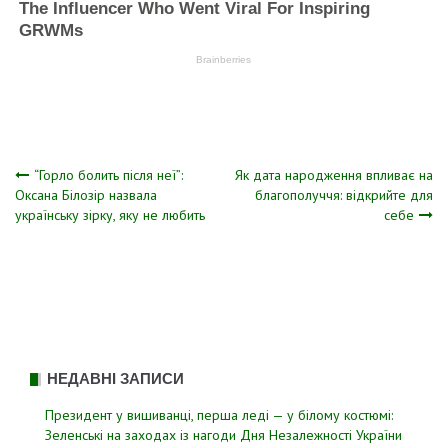
Навігація
“Горло болить після неї”:
Як дата народження впливає на
Оксана Білозір назвала
благополуччя: відкрийте для
українську зірку, яку не любить
себе
записів
НЕДАВНІ ЗАПИСИ
Президент у вишиванці, перша леді — у білому костюмі:
Зеленські на заходах із нагоди Дня Незалежності України