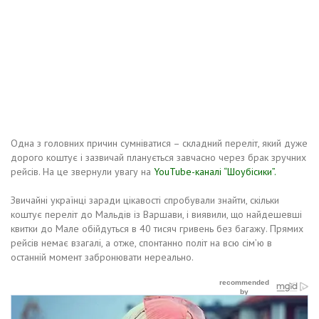
Одна з головних причин сумніватися – складний переліт, який дуже
дорого коштує і зазвичай планується завчасно через брак зручних
рейсів. На це звернули увагу на
YouTube-каналі “Шоубісики”.
Звичайні українці заради цікавості спробували знайти, скільки
коштує переліт до Мальдів із Варшави, і виявили, що найдешевші
квитки до Мале обійдуться в 40 тисяч гривень без багажу. Прямих
рейсів немає взагалі, а отже, спонтанно політ на всю сімʼю в
останній момент забронювати нереально.