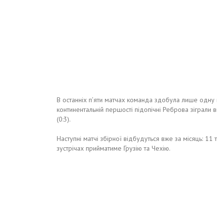
В останніх п’яти матчах команда здобула лише одну 
континентальній першості підопічні Реброва зіграли в
(0:3).
Наступні матчі збірної відбудуться вже за місяць: 1
зустрічах прийматиме Грузію та Чехію.