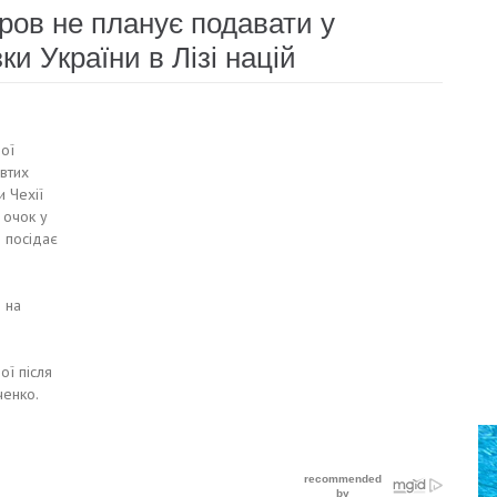
ров не планує подавати у
ки України в Лізі націй
ої
овтих
и Чехії
 очок у
о посідає
 на
ої після
ченко.