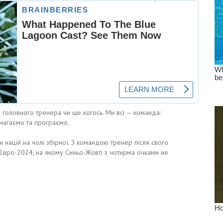
— головного тренера чи ще когось. Ми всі — команда:
емагаємо та програємо.
 націй на чолі збірної. З командою тренер після свого
 Євро-2024, на якому Синьо-Жовті з чотирма очками не