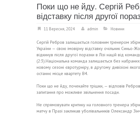
Поки що не йду. Сергій Реб
відставку після другої пораз
11 Вересня, 2024
admin
Новини
Сергій Ребров залишається головним тренером збірн
України — свою імовірну відставку очільник Синьо-Ж
відкинув після другої поразки в Лізі націй від команд
(2:3).Національна команда залишається без набраних
новому сезоні євротурніру, в другому дивізіоні яког
останнє місце квартету В4.
Поки що не йду, почекайте трішки, — відповів Ребров
запитання про можливе звільнення посади.
Не спрямовувати критику на головного тренера збірн
матчу в Празі закликав уболівальників Олександр Зін