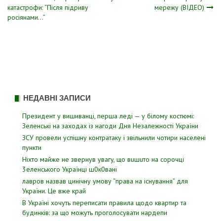
катастрофи: “Після підриву
мережу (ВІДЕО)
записів
росіянами…”
НЕДАВНІ ЗАПИСИ
Президент у вишиванці, перша леді — у білому костюмі:
Зеленські на заходах із нагоди Дня Незалежності України
ЗСУ пpовели уcпішну контратаку і звiльнили чотири наcелені
пyнкти
Hixтo мaйжe нe звepнyв yвaгy, щo вuшuтo нa copoчцi
3eлeнcькoгo Укpaїнцi ш0к0вaнi
лавров нaзвав цинiчну умoву “пpава на іcнування” для
Укpаїни. Цe вже кpай
В Україні хочуть переписати правила щодо квартир та
будинків: за що можуть проголосувати нардепи