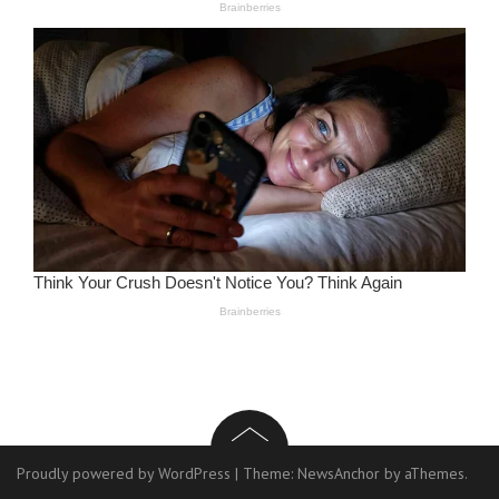
Proudly powered by WordPress
|
Theme:
NewsAnchor
by aThemes.