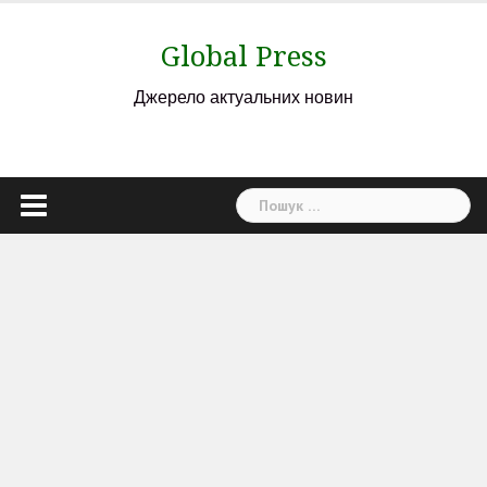
Skip
to
Global Press
content
Джерело актуальних новин
Пошук: