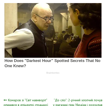
Навігація
Комаров зі “Світ навиворіт”
“До сліз”: 2-річний хлопчиk почув
опинився в епіцентрі страшної
у магазині гімн Уkраїни і розчулuв