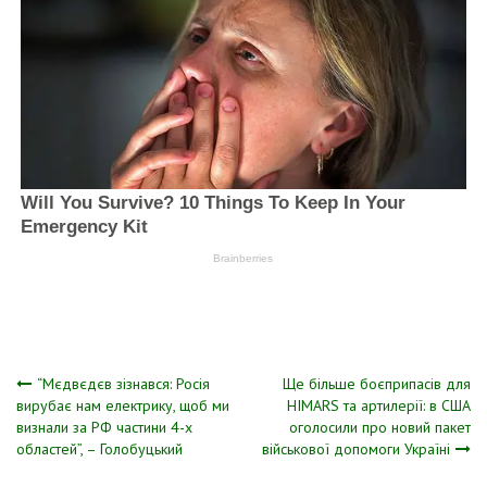
Навігація
“Мєдвєдєв зізнався: Росія
Ще більше боєприпасів для
вирубає нам електрику, щоб ми
HIMARS та артилерії: в США
визнали за РФ частини 4-х
оголосили про новий пакет
записів
областей”, – Голобуцький
військової допомоги Україні