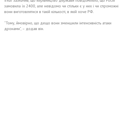
Ігнат зазначив, що керівництво держави повідомляло, що Росія
замовила їх 2400, але невідомо чи стільки є у них і чи спроможні
вони виготовлятися в такій кількості, в якій хоче РФ.
“Тому, ймовірно, що дещо вони зменшили інтенсивність атаки
дронами”, – додав він.