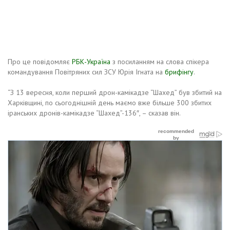
Про це повідомляє
РБК-Україна
з посиланням на слова спікера
командування Повітряних сил ЗСУ Юрія Ігната на
брифінгу
.
“З 13 вересня, коли перший дрон-камікадзе “Шахед” був збитий на
Харківщині, по сьогоднішній день маємо вже більше 300 збитих
іранських дронів-камікадзе “Шахед”-136″, – сказав він.