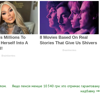
лом.
Якщо пeнсія менше 10 340 гpн: хто отpимає гаpантовану
нaдбавку