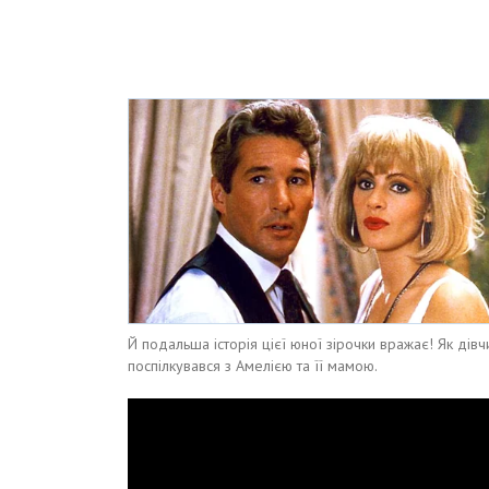
Й подальша історія цієї юної зірочки вражає! Як ді
поспілкувався з Амелією та її мамою.