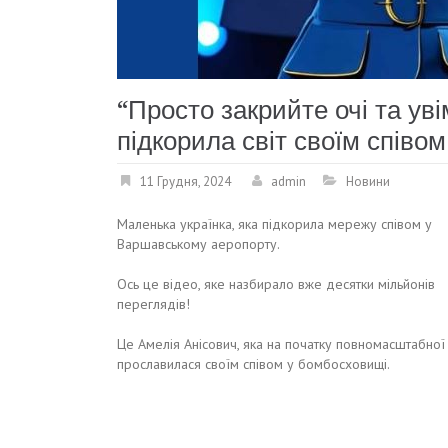
“Просто закрийте очі та уві
підкорила світ своїм співом
11 Грудня, 2024
admin
Новини
Маленька українка, яка підкорила мережу співом у
Варшавському аеропорту.
Ось це відео, яке назбирало вже десятки мільйонів
переглядів!
Це Амелія Анісович, яка на початку повномасштабної 
прославилася своїм співом у бомбосховищі.