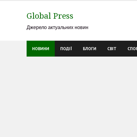
Skip
to
Global Press
content
Джерело актуальних новин
НОВИНИ
ПОДІЇ
БЛОГИ
СВІТ
СПО