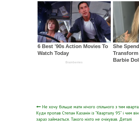
Навігація
Не хочу більше мати нічого спільного з тим кварта
Куди пpопав Cтепан Казaнін із “Кваpталу 95” і чим він
заpаз займається. Такого ніхто не очікував. Дeтaлi
записів