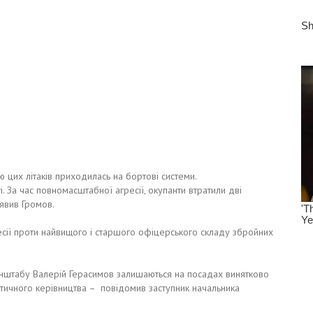
ю цих літаків приходилась на бортові системи.
і. За час повномасштабної агресії, окупанти втратили дві
аявив Громов.
есії проти найвищого і старшого офіцерського складу збройних
 генштабу Валерій Герасимов залишаються на посадах винятково
ітичного керівництва – повідомив заступник начальника