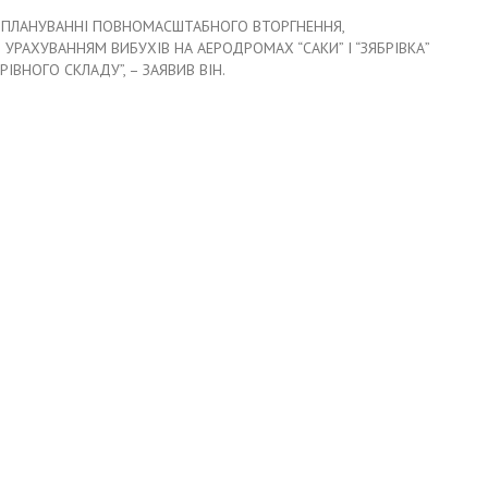
Ь У ПЛАНУВАННІ ПОВНОМАСШТАБНОГО ВТОРГНЕННЯ,
 УРАХУВАННЯМ ВИБУХІВ НА АЕРОДРОМАХ “САКИ” І “ЗЯБРІВКА”
ІВНОГО СКЛАДУ”, – ЗАЯВИВ ВІН.