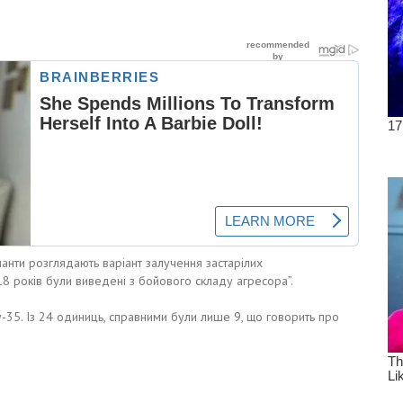
упанти розглядають варіант залучення застарілих
 років були виведені з бойового складу агресора”.
у-35. Із 24 одиниць, справними були лише 9, що говорить про