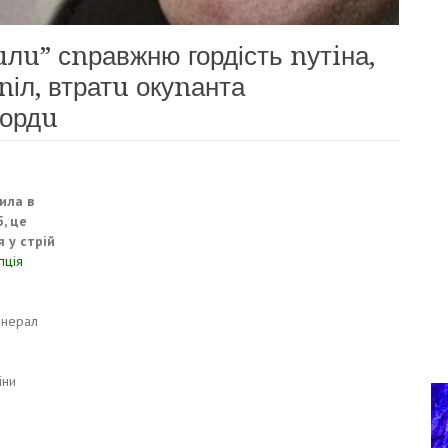
uлu” сnравжню гордість nутiна,
nіл, втратu окуnанта
кордu
ила в
, це
 у стрій
пція
енерал
їни