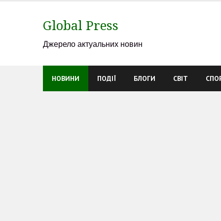
Skip
to
Global Press
content
Джерело актуальних новин
НОВИНИ
ПОДІЇ
БЛОГИ
СВІТ
СПО