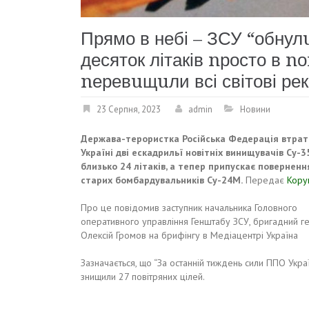
Прямо в небі – ЗСУ “обнул
десяток літаків nросто в nо
nеревuщuли всі світові ре
23 Серпня, 2023
admin
Новини
Держава-терористка Російська Федерація втрат
Україні дві ескадрильї новітніх винищувачів Су-35
близько 24 літаків, а тепер припускає повернення
старих бомбардувальників Су-24М.
Передає
Кору
Про це повідомив заступник начальника Головного
оперативного управління Генштабу ЗСУ, бригадний г
Олексій Громов на брифінгу в Медіацентрі Україна
Зазначається, що “За останній тиждень сили ППО Укра
знищили 27 повітряних цілей.