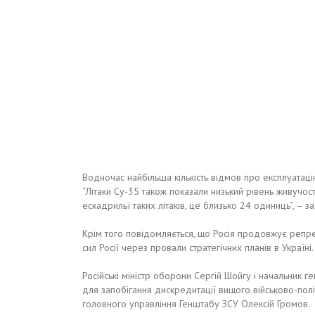
Водночас найбільша кількість відмов про експлуатаці
“Літаки Су-35 також показали низький рівень живучост
ескадрильї таких літаків, це близько 24 одиниць”, – з
Крім того повідомляється, що Росія продовжує репр
сил Росії через провали стратегічних планів в Україні.
Російські міністр оборони Сергій Шойгу і начальник
для запобігання дискредитації вищого військово-пол
головного управління Генштабу ЗСУ Олексій Громов.