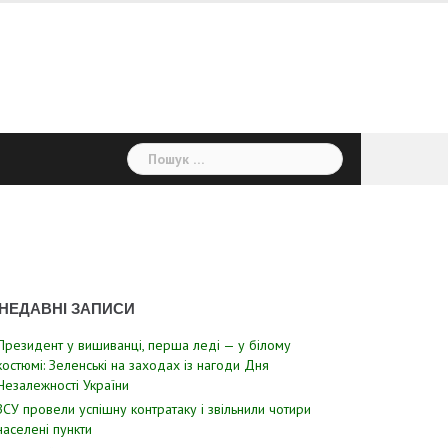
Пошук:
НЕДАВНІ ЗАПИСИ
Президент у вишиванці, перша леді — у білому
костюмі: Зеленські на заходах із нагоди Дня
Незалежності України
ЗСУ пpовели уcпішну контратаку і звiльнили чотири
наcелені пyнкти