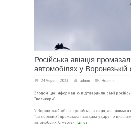
Російська авіація промазал
автомобілях у Воронезькій 
24 Червня, 2023
admin
Новини
Згодом цю інформацію підтвердили самі російсь
“воєнкори”.
У Воронезькій області російська авіація, яка цілилася 
“вагнерівцях”, промазала і завдала удару по цивільн
автомобілях. Є жертви.
tsn.ua