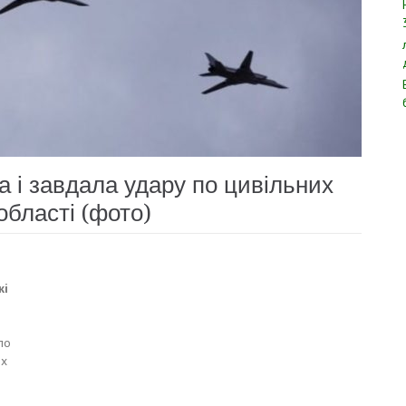
а і завдала удару по цивільних
області (фото)
кі
по
их