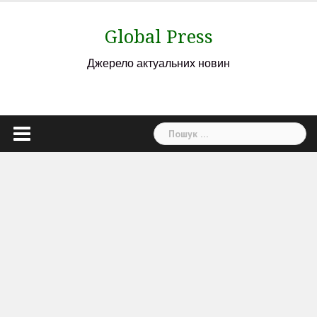
Skip
to
Global Press
content
Джерело актуальних новин
Пошук: