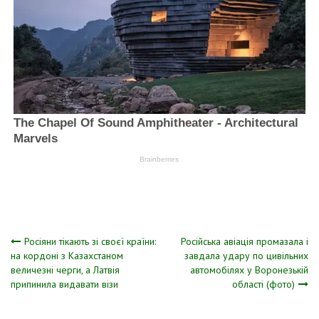
Навігація
Росіяни тікають зі своєї країни:
Російська авіація промазала і
на кордоні з Казахстаном
завдала удару по цивільних
величезні черги, а Латвія
автомобілях у Воронезькій
записів
припинила видавати візи
області (фото)