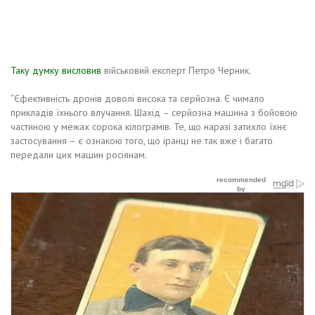
Таку думку висловив
військовий експерт Петро Черник.
“Єфективність дронів доволі висока та серйозна. Є чимало
прикладів їхнього влучання. Шахід – серйозна машина з бойовою
частиною у межах сорока кілограмів. Те, що наразі затихло їхнє
застосування – є ознакою того, що іранці не так вже і багато
передали цих машин росіянам.