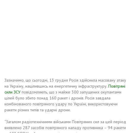
Зазначимо, що сьогодні, 13 грудня Росія здійснила масовану атаку
на Україну, націлившись на енергетичну інфраструктуру.
Повітряні
сили ЗСУ
повідомляють, що з майже 300 запущених окупантами
цілей було збито понад 160 ракет і дронів. Росія завдала
комбінованого повітряного удару по Україні, використовуючи
ракети різних типів та ударні дрони.
“Загалом радіотехнічними військами Повітряних сил за цей період
виявлено 287 засобів повітряного нападу противника – 94 ракети