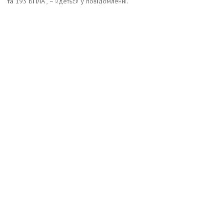
та 193 БПЛА”, – йдеться у повідомленні.