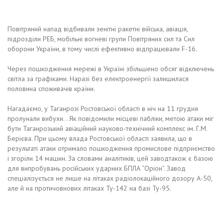
Повітряний напад відбивали зенітні ракетні війська, авіація,
підрозділи РЕБ, мобільні вогневі групи Повітряних сил та Сил
оборони України, в тому числі ефективно відпрацювали F-16.
Через пошкодження мережі в Україні збільшено обсяг відключень
світла за графіками. Наразі без електроенергії залишилася
половина споживачів країни.
Нагадаємо, у Таганрозі Ростовської області в ніч на 11 грудня
пролунали вибухи. . Як повідомили місцеві пабліки, метою атаки міг
бути Таганрозький авіаційний науково-технічний комплекс ім. Г.М.
Берієва. При цьому влада Ростовської області заявила, що в
результаті атаки отримало пошкодження промислове підприємство
і згоріли 14 машин. За словами аналітиків, цей заводтакож є базою
для випробувань російських ударних БПЛА “Оріон”. Завод
спеціалізується не лише на літаках радіолокаційного дозору А-50,
але й на протичовнових літаках Ту-142 на базі Ту-95.