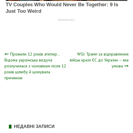
Навігація
Прожили 12 років атепер…
WSJ: Трамп за відправлення
Відома українська ведуча
військ країн ЄС до України – яка
розлучилася з чоловіком після 12
умова
записів
років шлюбу й шокувала
причиною
НЕДАВНІ ЗАПИСИ