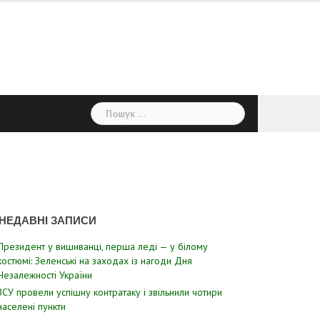
Пошук:
НЕДАВНІ ЗАПИСИ
Президент у вишиванці, перша леді — у білому
костюмі: Зеленські на заходах із нагоди Дня
Незалежності України
ЗСУ пpовели уcпішну контратаку і звiльнили чотири
наcелені пyнкти