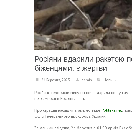
Росіяни вдарили ракетою по
біженцями: є жертви
24 Березня, 2023
admin
Новини
Російські терористи минулої ночі вдарили по пункту
незламності в Костянтинівці.
Про страшні наслідки атаки, як пише
Politeka.net
, пов
Офісі Генерального прокурора України.
За даними слідства, 24 березня о 01:00 армія РФ об