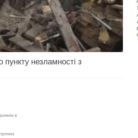
 пункту незламності з
ідомили в
стріляла