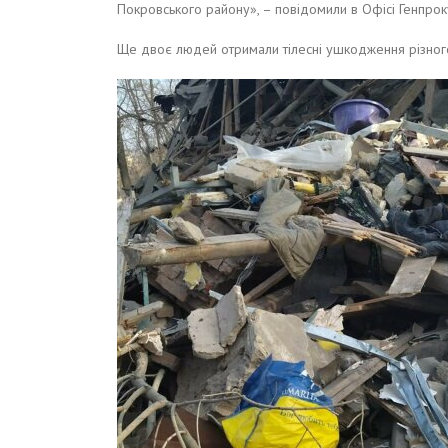
Покровського району», – повідомили в Офісі Генпро
Ще двоє людей отримали тілесні ушкодження різного 