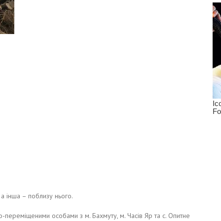
 а інша – поблизу нього.
о-переміщеними особами з м. Бахмуту, м. Часів Яр та с. Опитне