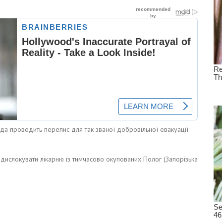
ада проводить перепис для так званої добровільної евакуації
едислокувати лікарню із тимчасово окупованих Полог (Запорізька