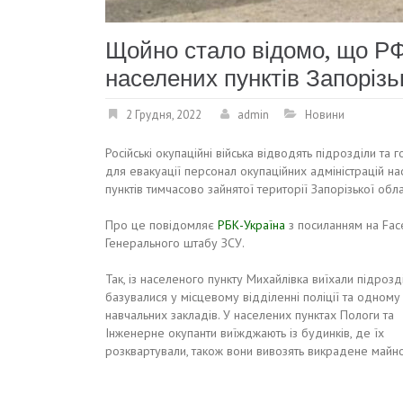
Щойно стало відомо, що РФ 
населених пунктів Запорізь
2 Грудня, 2022
admin
Новини
Російські окупаційні війська відводять підрозділи та г
для евакуації персонал окупаційних адміністрацій н
пунктів тимчасово зайнятої території Запорізької обла
Про це повідомляє
РБК-Україна
з посиланням на Fa
Генерального штабу ЗСУ.
Так, із населеного пункту Михайлівка виїхали підрозді
базувалися у місцевому відділенні поліції та одному
навчальних закладів. У населених пунктах Пологи та
Інженерне окупанти виїжджають із будинків, де їх
розквартували, також вони вивозять викрадене майно