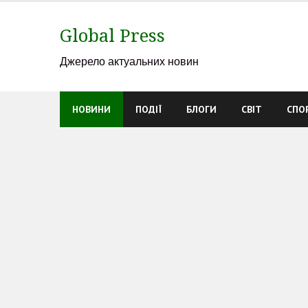
Skip
to
Global Press
content
Джерело актуальних новин
НОВИНИ
ПОДІЇ
БЛОГИ
СВІТ
СПО