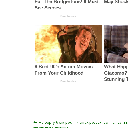
Навігація
На борту були росіяни: літак розвалився на частин
згорів після падіння