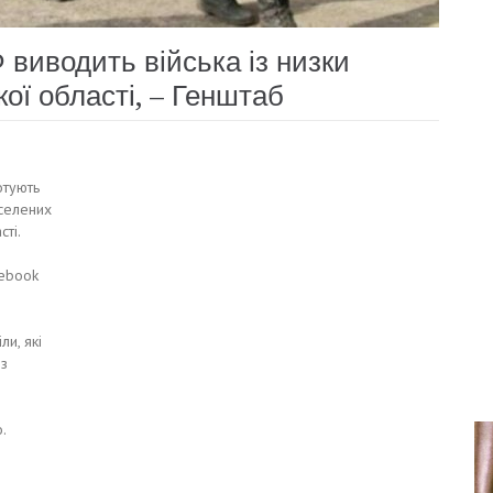
виводить війська із низки
кої області, – Генштаб
отують
аселених
сті.
cebook
ли, які
 з
.