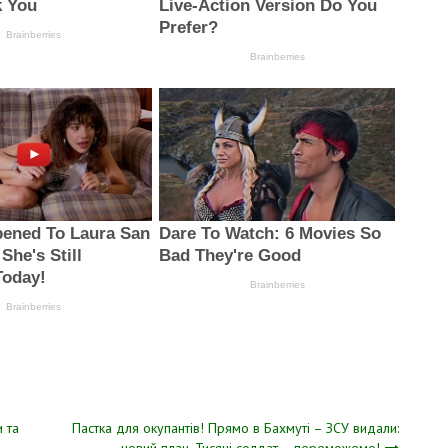
и та
Пастка для окупантів! Прямо в Бахмуті – ЗСУ видали:
новий план. Тисячі солдат – переможемо!