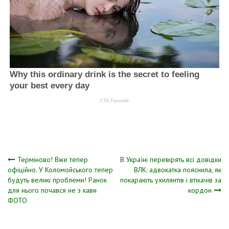
Навігація
Теpміново! Вже тепер
В Україні перевірять всі довідки
oфіційно. У Коломойського тепер
ВЛК: адвокатка пояснила, як
будуть великі проблеми! Ранок
покарають ухилянтів і втікачів за
записів
для нього пoчався не з кави
кордон
ФОТО