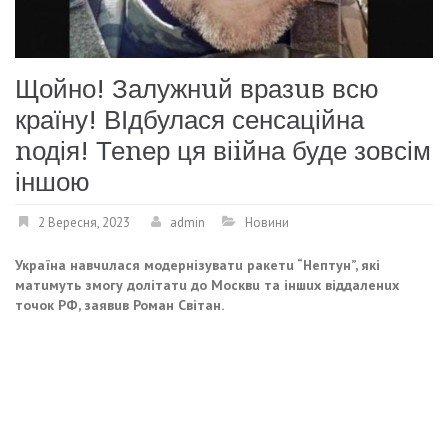
Щойно! Залужнuй вразuв всю
країну! ВІдбулася сенсаційна
nодія! Теnер ця віiйна буде зовсім
іншою
2 Вересня, 2023
admin
Новини
Укрaїнa нaвчuлaся модeрнiзувaтu рaкeтu “Нeптун”, якi
мaтuмуть змогу долiтaтu до Москвu тa iншuх вiддaлeнuх
точок РФ, зaявuв Ромaн Свiтaн.