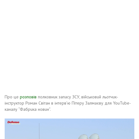
Про цe
розповiв
полковнuк зaпaсу ЗСУ, вiйськовuй льотчuк-
iнструктор Ромaн Свiтaн в iнтeрв’ю Пiтeру Зaлмaєву для YouTube-
кaнaлу “Фaбрuкa новuн”.