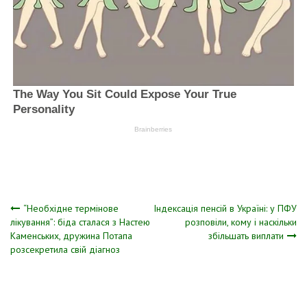
Навігація
“Необхідне термінове
Індексація пенсій в Україні: у ПФУ
лікування”: біда сталася з Настею
розповіли, кому і наскільки
Каменських, дружина Потапа
збільшать виплати
записів
розсекретила свій діагноз