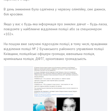
В день зникнення була одягнена у червону олімпійку, сині джинси,
білі кросівки.
Якщо у вас є будь-яка інформація про зниклих дівчат – будь-ласка,
повідомте у найближче відділення поліції або за спецномером
«102».
На пошуки вже залучені підрозділи поліції, в тому числі, працівники
відділення поліції № 2 Бучанського районного управління поліції
Київщини, поліцейські офіцери громади, ювенальна поліція,
кримінальна поліція, ДФТГ, орієнтовано громадськість.