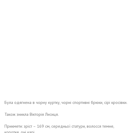
Була одягнена в чорну куртку, чорні спортивні брюки, сірі кросівки.
Також зникла Вікторія Лисиця.
Прикмети: зріст – 169 см, середньої статури, волосся темне,
коротке, очі карі.