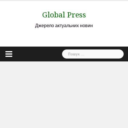
Skip
to
Global Press
content
Джерело актуальних новин
Пошук: