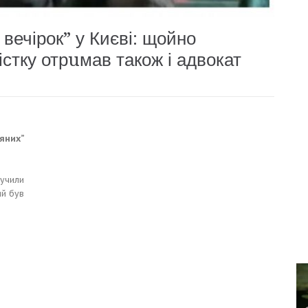
вечірок” у Києві: щойно
істку отрuмав також і адвокат
яних”
ручили
ий був