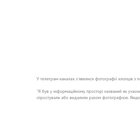
У телеграм-каналах з’явилися фотографії хлопців з п
“Я був у інформаційному просторі названий як учасни
спростували або видалили разом фотографією. Якщо п