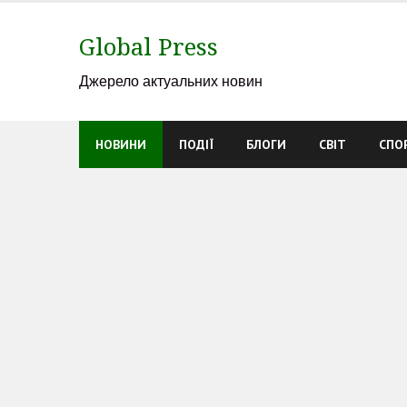
Skip
to
Global Press
content
Джерело актуальних новин
НОВИНИ
ПОДІЇ
БЛОГИ
СВІТ
СПО