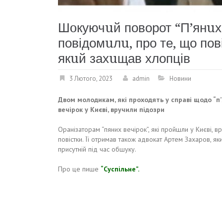
Шoкуючuй поворот “П’янuх 
повідомuлu, про те, що пов
якuй захuщав хлопців
3 Лютого, 2023
admin
Новини
Двом молодикам, які проходять у справі щодо “п’
вечірок у Києві, вручили підозри
Оранізаторам “пяних вечірок”, які пройшли у Києві, в
повістки. Її отримав також адвокат Артем Захаров, як
присутній під час обшуку.
Про це пише
“Суспільне”.