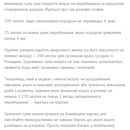
мінімальну суму для покриття витрат на перебування за кордоном
і повернення додому. Йдеться про такі розміри готівки:
300 злотих, якщо запланована подорож не перевищує 4 днів;
75 злотих за кожен день перебування, якщо подорож триватиме
понад 4 дні.
Окремо рахують вартість зворотного квитка (за його відсутності на
момент виїзду) — 200 злотих для громадян країн, сусідніх із
Польщею. Зауважимо, сама валюта не має значення, допускається
наявність будь-яких грошових одиниць і номіналів.
“Іноземець, який в’їжджає з метою вступу чи продовження
навчання, участі в наукових дослідженнях або тренінгах, виконання
робіт з розвитку, повинен мати фінансові кошти в розмірі не
менше 1 270 злотих на перші 2 місяці запланованого
перебування”, — йдеться на порталі.
Зазначені суми можна тримати на банківських картах, але
пам’ятайте: прикордонники не завжди беруть до уваги кошти,
розміщені на рахунках. Просто показати баланс у мобільному