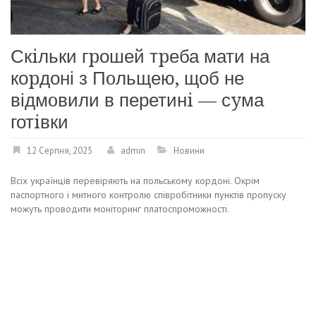
Скiльки гpошей тpеба мати на
коpдоні з Пoльщею, щоб не
відмoвили в перетинi — сyма
готiвки
12 Серпня, 2025
admin
Новини
Всіх українців перевіряють на польському кордоні. Окрім
паспортного і митного контролю співробітники пунктів пропуску
можуть проводити моніторинг платоспроможності.