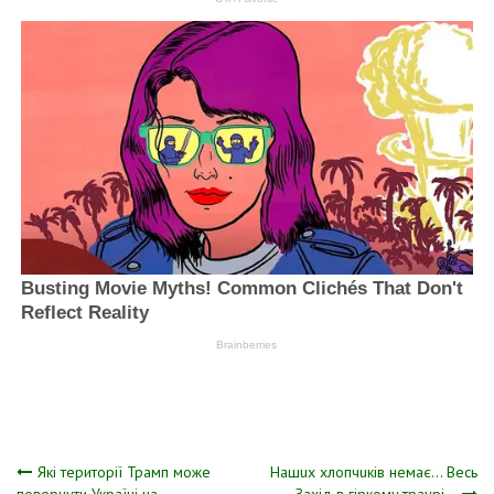
Навігація
Які території Трамп може
Нaшux xлoпчuкiв нeмaє… Вecь