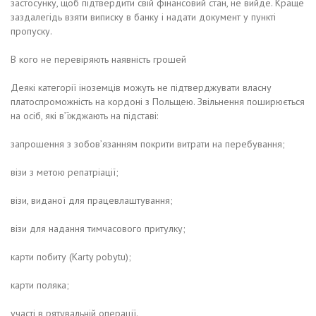
застосунку, щоб підтвердити свій фінансовий стан, не вийде. Краще
заздалегідь взяти виписку в банку і надати документ у пункті
пропуску.
В кого не перевіряють наявність грошей
Деякі категорії іноземців можуть не підтверджувати власну
платоспроможність на кордоні з Польщею. Звільнення поширюється
на осіб, які в’їжджають на підставі:
запрошення з зобов’язанням покрити витрати на перебування;
візи з метою репатріації;
візи, виданої для працевлаштування;
візи для надання тимчасового притулку;
карти побиту (Karty pobytu);
карти поляка;
участі в рятувальній операції.