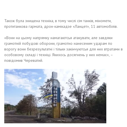
Також була знищена техніка, в тому числі сім танків, міномети,
протитанкова гармата, дрон-камікадзе «Ланцет», 11 автомобілів.
«Вони на цьому напрямку намагаютсья атакувати, але завдяки
грамотній побудові оборони, грамотно нанесеним ударам по
ворогу вони безрезультатні і тільки закінчуютсья для них втратами в
особовому складі і техніці. Якихось досягнень у них немає», –
повідомив Череватий.