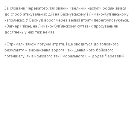
За словами Череватого, так званий «великий наступ» росіян звівся
до спроб атакувальних дій на Бахмутському і Лимано-Куп’янському
напрямках. У Бахмуті ворог через великі втрати перегруповуються,
«Вагнер» тікає, на Лимано-Куп’янскому суттєвих просувань чи
досягнень у них теж немає.
«Отримали також потужні втрати. І це зводиться до головного
результату – виснаження ворога і знищення його бойового
потенціалу, як військового так і морального», – додав Череватий.