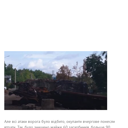
Але всі атаки ворога було відбито, окупанти вчергове понесли
втрати. Так, було знищено майже 60 загарбників, больше 90